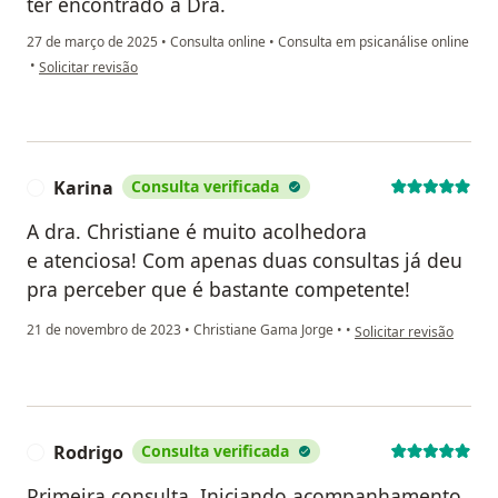
ter encontrado a Dra.
27 de março de 2025
•
Consulta online
•
Consulta em psicanálise online
na opinião do utilizador L C
•
Solicitar revisão
Karina
Consulta verificada
K
A dra. Christiane é muito acolhedora
e atenciosa! Com apenas duas consultas já deu
pra perceber que é bastante competente!
na opinião do utilizado
21 de novembro de 2023
•
Christiane Gama Jorge
•
•
Solicitar revisão
Rodrigo
Consulta verificada
R
Primeira consulta. Iniciando acompanhamento