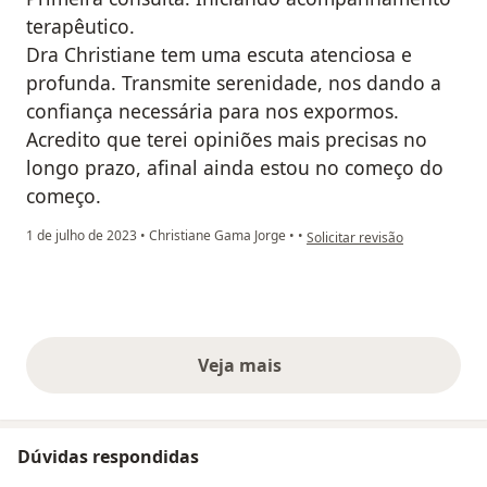
terapêutico.
Dra Christiane tem uma escuta atenciosa e
profunda. Transmite serenidade, nos dando a
confiança necessária para nos expormos.
Acredito que terei opiniões mais precisas no
longo prazo, afinal ainda estou no começo do
começo.
na opinião do utilizador Rodri
1 de julho de 2023
•
Christiane Gama Jorge
•
•
Solicitar revisão
Veja mais
opiniões acima
Dúvidas respondidas