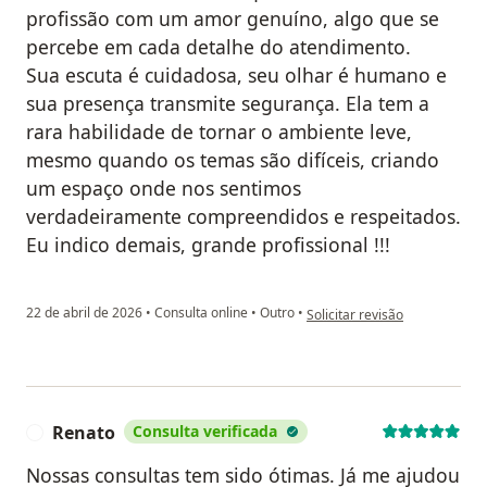
profissão com um amor genuíno, algo que se
percebe em cada detalhe do atendimento.
Sua escuta é cuidadosa, seu olhar é humano e
sua presença transmite segurança. Ela tem a
rara habilidade de tornar o ambiente leve,
mesmo quando os temas são difíceis, criando
um espaço onde nos sentimos
verdadeiramente compreendidos e respeitados.
Eu indico demais, grande profissional !!!
na opinião do utilizador Evand
22 de abril de 2026
•
Consulta online
•
Outro
•
Solicitar revisão
Renato
Consulta verificada
R
Nossas consultas tem sido ótimas. Já me ajudou