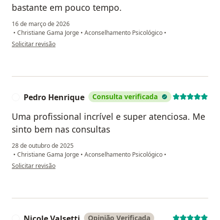
bastante em pouco tempo.
16 de março de 2026
•
Christiane Gama Jorge
•
Aconselhamento Psicológico
•
na opinião do utilizador Renato
Solicitar revisão
Pedro Henrique
Consulta verificada
P
Uma profissional incrível e super atenciosa. Me
sinto bem nas consultas
28 de outubro de 2025
•
Christiane Gama Jorge
•
Aconselhamento Psicológico
•
na opinião do utilizador Pedro Henrique
Solicitar revisão
Nicole Valsetti
Opinião Verificada
N