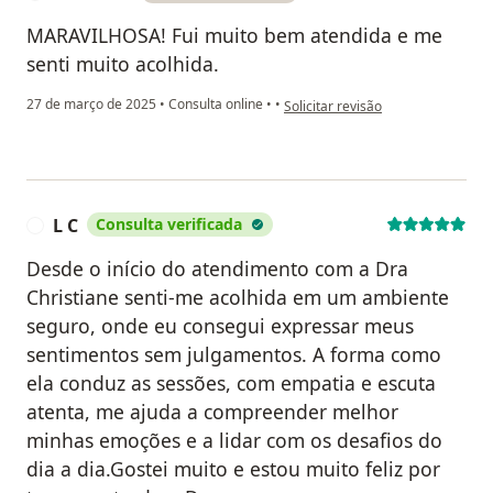
MARAVILHOSA! Fui muito bem atendida e me
senti muito acolhida.
na opinião do utilizador Gabrielle
27 de março de 2025
•
Consulta online
•
•
Solicitar revisão
L C
Consulta verificada
L
Desde o início do atendimento com a Dra
Christiane senti-me acolhida em um ambiente
seguro, onde eu consegui expressar meus
sentimentos sem julgamentos. A forma como
ela conduz as sessões, com empatia e escuta
atenta, me ajuda a compreender melhor
minhas emoções e a lidar com os desafios do
dia a dia.Gostei muito e estou muito feliz por