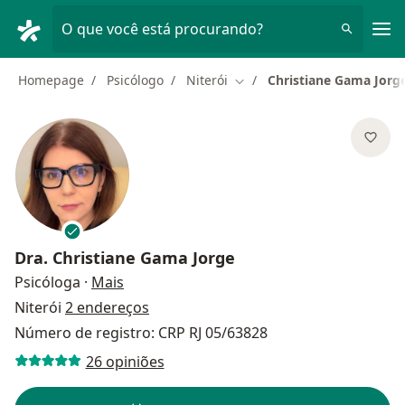
Men
O que você está procurando?
Homepage
Psicólogo
Niterói
Christiane Gama Jorg
Mudar de cidade
Dra.
Christiane Gama Jorge
sobre as especializações
Psicóloga
·
Mais
Niterói
2 endereços
Número de registro: CRP RJ 05/63828
26 opiniões