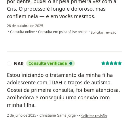
por gente, puxei o ar pela primeira vez com a
Cris. O processo é longo e doloroso, mas
confiem nela — e em vocês mesmos.
28 de outubro de 2025
na opinião do utilizador 
•
Consulta online
•
Consulta em psicanálise online
•
Solicitar revisão
NAR
Consulta verificada
N
Estou iniciando o tratamento da minha filha
adolescente com TDAH e traços de autismo.
Gostei da primeira consulta, foi bem atenciosa,
acolhedora e conseguiu uma conexão com
minha filha.
na opinião do utilizador NAR
2 de julho de 2025
•
Christiane Gama Jorge
•
•
Solicitar revisão