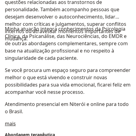
questões relacionadas aos transtornos de
personalidade. Também acompanho pessoas que
desejam desenvolver o autoconhecimento, lidar
melhor com críticas e julgamentos, superar conflitos
Minha atuação integra conhecimentos da Psicologia
internos ou atravessar momentos importantes de
Clínica, da Psicanálise, das Neurociências, do EMDR e
mudança.
de outras abordagens complementares, sempre com
base na atualização profissional e no respeito à
singularidade de cada paciente.
Se você procura um espaço seguro para compreender
melhor o que está vivendo e construir novas
possibilidades para sua vida emocional, ficarei feliz em
acompanhar você nesse processo.
Atendimento presencial em Niterói e online para todo
o Brasil.
Sobre mim
mais
Abordagem terapêutica