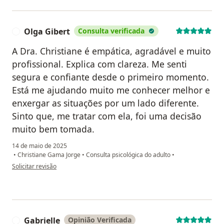
Olga Gibert
Consulta verificada
O
A Dra. Christiane é empática, agradável e muito
profissional. Explica com clareza. Me senti
segura e confiante desde o primeiro momento.
Está me ajudando muito me conhecer melhor e
enxergar as situações por um lado diferente.
Sinto que, me tratar com ela, foi uma decisão
muito bem tomada.
14 de maio de 2025
•
Christiane Gama Jorge
•
Consulta psicológica do adulto
•
na opinião do utilizador Olga Gibert
Solicitar revisão
Gabrielle
Opinião Verificada
G