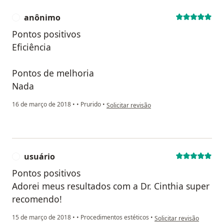
anônimo
A
Pontos positivos
Eficiência
Pontos de melhoria
Nada
na opinião do utilizador anônimo
16 de março de 2018
•
•
Prurido
•
Solicitar revisão
usuário
U
Pontos positivos
Adorei meus resultados com a Dr. Cinthia super
recomendo!
na opinião do utilizador 
15 de março de 2018
•
•
Procedimentos estéticos
•
Solicitar revisão