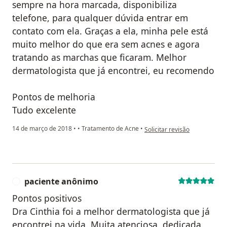
sempre na hora marcada, disponibiliza
telefone, para qualquer dúvida entrar em
contato com ela. Graças a ela, minha pele está
muito melhor do que era sem acnes e agora
tratando as marchas que ficaram. Melhor
dermatologista que já encontrei, eu recomendo
Pontos de melhoria
Tudo excelente
na opinião do utilizador paci
14 de março de 2018
•
•
Tratamento de Acne
•
Solicitar revisão
paciente anônimo
P
Pontos positivos
Dra Cinthia foi a melhor dermatologista que já
encontrei na vida. Muita atenciosa, dedicada,