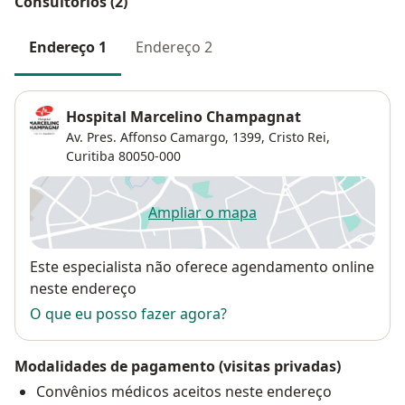
Consultórios (2)
Endereço 1
Endereço 2
Hospital Marcelino Champagnat
Av. Pres. Affonso Camargo, 1399,
Cristo Rei
,
Curitiba
80050-000
Ampliar o mapa
abre num novo separador
Disponibilidade
Este especialista não oferece agendamento online
neste endereço
O que eu posso fazer agora?
Modalidades de pagamento (visitas privadas)
Convênios médicos aceitos neste endereço