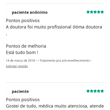
paciente anônimo
P
Pontos positivos
A doutora foi muito profissional ótima doutora
,
Pontos de melhoria
Está tudo bom !
14 de março de 2018
•
•
Tratamento pra anti envelhecimento
•
na opinião do utilizador paciente anônimo
Solicitar revisão
paciente
P
Pontos positivos
Gostei de tudo, médica muito atenciosa, atende