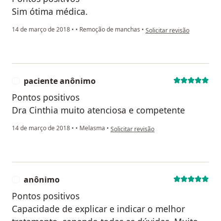
Sim ótima médica.
na opinião do utilizador Sua
14 de março de 2018
•
•
Remoção de manchas
•
Solicitar revisão
paciente anônimo
P
Pontos positivos
Dra Cinthia muito atenciosa e competente
na opinião do utilizador paciente anôni
14 de março de 2018
•
•
Melasma
•
Solicitar revisão
anônimo
A
Pontos positivos
Capacidade de explicar e indicar o melhor