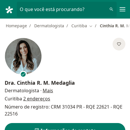
Men
O que você está procurando?
Homepage
Dermatologista
Curitiba
Cinthia R. M. 
Mudar de cidade
Dra.
Cinthia R. M. Medaglia
sobre as especializações
Dermatologista
·
Mais
Curitiba
2 endereços
Número de registro: CRM 31034 PR - RQE 22621 - RQE
22516