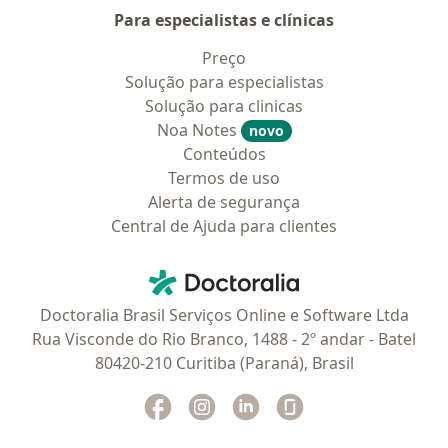
Para especialistas e clínicas
Preço
Solução para especialistas
Solução para clinicas
Noa Notes
novo
Conteúdos
Termos de uso
Alerta de segurança
Central de Ajuda para clientes
Contato
Doctoralia - Homepage
Doctoralia Brasil Serviços Online e Software Ltda
Rua Visconde do Rio Branco, 1488 - 2º andar - Batel
80420-210 Curitiba (Paraná), Brasil
Facebook
abre num novo separador
Instagram
abre num novo separador
Linkedin
abre num novo separad
Glassdoor
abre num novo se