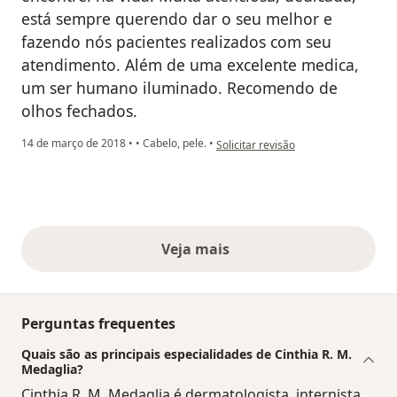
está sempre querendo dar o seu melhor e
fazendo nós pacientes realizados com seu
atendimento. Além de uma excelente medica,
um ser humano iluminado. Recomendo de
olhos fechados.
na opinião do utilizador paciente an
14 de março de 2018
•
•
Cabelo, pele.
•
Solicitar revisão
Veja mais
opiniões acima
Perguntas frequentes
Quais são as principais especialidades de Cinthia R. M.
Medaglia?
Cinthia R. M. Medaglia é dermatologista, internista.