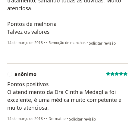
tratamento, sanando todas as dúvidas. Muito
atenciosa.
Pontos de melhoria
Talvez os valores
na opinião do utilizador an
14 de março de 2018
•
•
Remoção de manchas
•
Solicitar revisão
anônimo
A
Pontos positivos
O atendimento da Dra Cinthia Medaglia foi
excelente, é uma médica muito competente e
muito atenciosa.
na opinião do utilizador anônimo
14 de março de 2018
•
•
Dermatite
•
Solicitar revisão