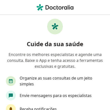
Men
Dermatologista • Curitiba, Paraná PR
Filtros
Convênio:
Bradesco Saúde
Dermatologistas Bradesco Saúde em
Cuide da sua saúde
Curitiba
Encontre os melhores especialistas e agende uma
consulta. Baixe o App e tenha acesso a ferramentas
exclusivas e gratuitas.
Organize as suas consultas de um jeito
simples
Dra. Muriel Gil Godinho
Envie mensagens para os especialistas
·
Mais
Dermatologista
96 opiniões
Receba notificações