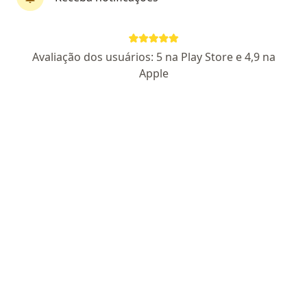
CRM PR 30180
- RQE Nº: 35318
Pacientes fiéis
Avaliação dos usuários: 5 na Play Store e 4,9 na
Avenida Sete de Setembro 6520, Curitiba
•
Mapa
Apple
NovvaOtorrino
Aceita Bradesco Saúde
Consulta Dermatologia
Esse especialista não oferece agendamento online para esse endereço.
Solicite um atendimento