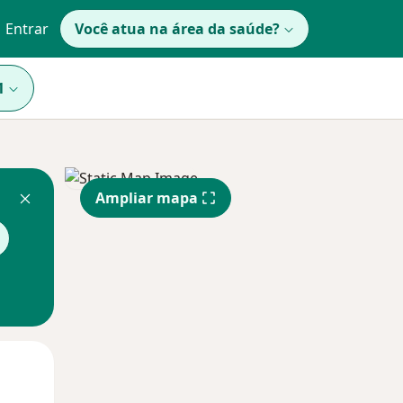
Entrar
Você atua na área da saúde?
1
Ampliar mapa
Qui,
Sex,
Sáb,
13 Ago
14 Ago
15 Ago