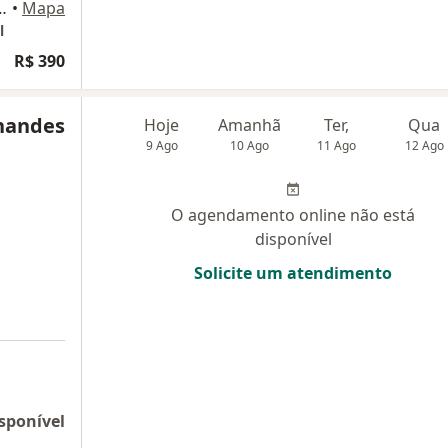
e Guarapuava, Curitiba
•
Mapa
l
R$ 390
rnandes
Hoje
Amanhã
Ter,
Qua
9 Ago
10 Ago
11 Ago
12 Ago
O agendamento online não está
disponível
Solicite um atendimento
sponível