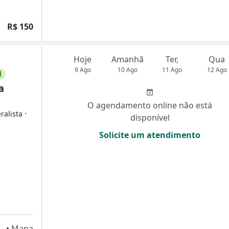
R$ 150
Hoje
Amanhã
Ter,
Qua
9 Ago
10 Ago
11 Ago
12 Ago
l
a
O agendamento online não está
·
ralista
disponível
Solicite um atendimento
 de Lourdes, 63, Curitiba
•
Mapa