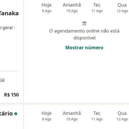
Hoje
Amanhã
Ter,
Qua
9 Ago
10 Ago
11 Ago
12 Ago
 Tanaka
·
o geral
O agendamento online não está
disponível
Mostrar número
pa
R$ 150
tário
Hoje
Amanhã
Ter,
Qua
9 Ago
10 Ago
11 Ago
12 Ago