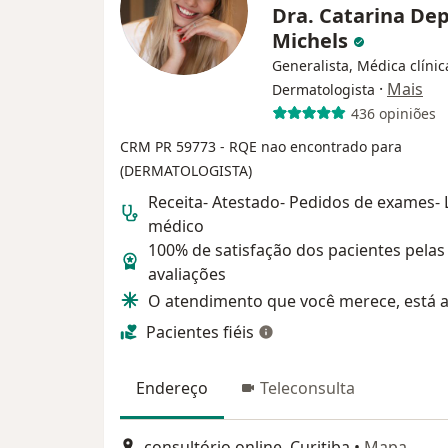
Dra. Catarina Dep
Michels
Generalista, Médica clínic
·
Mais
Dermatologista
436 opiniões
CRM PR 59773
- RQE nao encontrado para
(DERMATOLOGISTA)
Receita- Atestado- Pedidos de exames-
médico
100% de satisfação dos pacientes pelas
avaliações
O atendimento que você merece, está a
Pacientes fiéis
Endereço
Teleconsulta
consultório online, Curitiba
•
Mapa