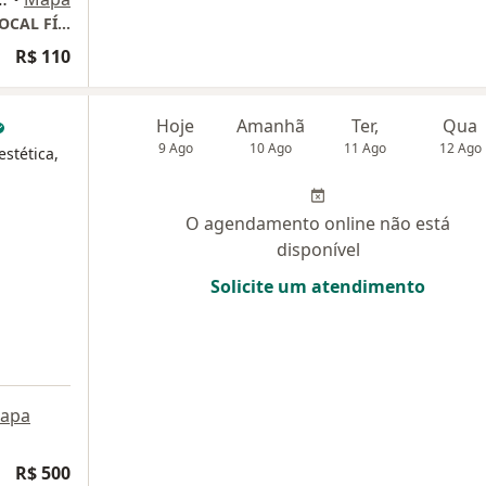
TELECONSULTA - CONSULTA ONLINE, SEM LOCAL FÍSICO.
R$ 110
Hoje
Amanhã
Ter,
Qua
9 Ago
10 Ago
11 Ago
12 Ago
stética,
O agendamento online não está
disponível
Solicite um atendimento
apa
R$ 500