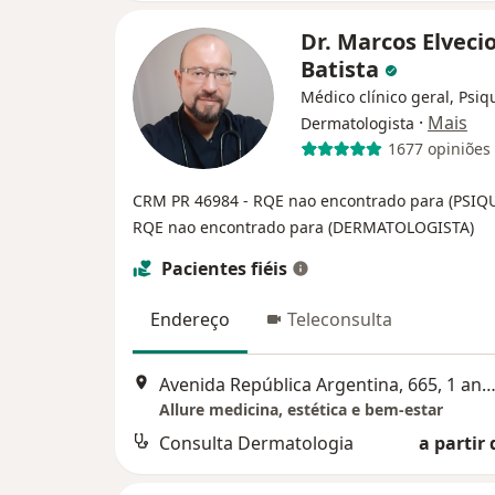
Dr. Marcos Elveci
Batista
Médico clínico geral, Psiqu
·
Mais
Dermatologista
1677 opiniões
CRM PR 46984
- RQE nao encontrado para (PSIQ
RQE nao encontrado para (DERMATOLOGISTA)
Pacientes fiéis
Endereço
Teleconsulta
Avenida República Argentina, 665, 1 andar, Sala 107, Àgua Verde, Edifício Curitibano Offices, 
Allure medicina, estética e bem-estar
Consulta Dermatologia
a partir 