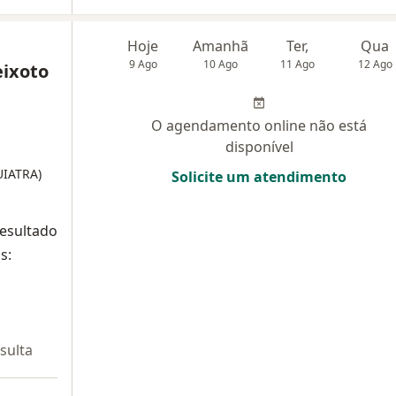
Hoje
Amanhã
Ter,
Qua
9 Ago
10 Ago
11 Ago
12 Ago
eixoto
O agendamento online não está
disponível
UIATRA)
Solicite um atendimento
resultado
s:
sulta