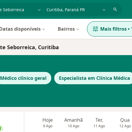
dade, doença ou nome
cidade ou região
Datas disponíveis
Bairros
Mais filtros
•
te Seborreica, Curitiba
Médico clínico geral
Especialista em Clínica Médica
Hoje
Amanhã
Ter,
Qua
9 Ago
10 Ago
11 Ago
12 Ago
l