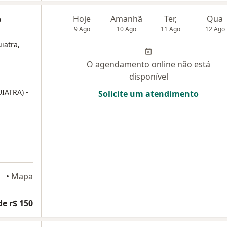
o
Hoje
Amanhã
Ter,
Qua
9 Ago
10 Ago
11 Ago
12 Ago
iatra,
O agendamento online não está
disponível
UIATRA)
-
Solicite um atendimento
Curitiba
•
Mapa
de r$ 150