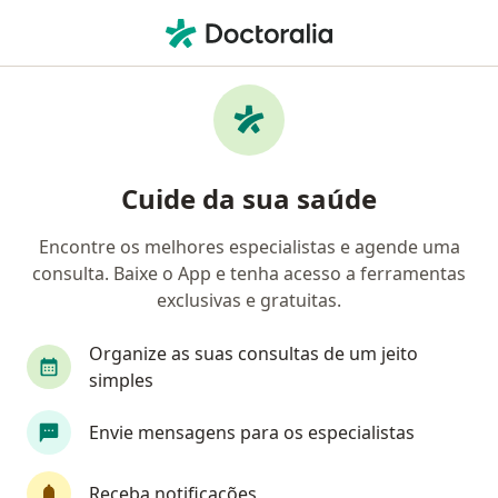
Men
Cirurgião Cardiovascular • João Pessoa, Paraíba PB
Filtros
Convênio:
ASSEFAZ (Ministéri
Cirurgiões cardiovasculares ASSEFAZ
Cuide da sua saúde
(Ministério da Fazenda) em João Pessoa
Encontre os melhores especialistas e agende uma
consulta. Baixe o App e tenha acesso a ferramentas
exclusivas e gratuitas.
Organize as suas consultas de um jeito
simples
Dr. Thiago Vila Nova
Envie mensagens para os especialistas
·
Mais
Cirurgião cardiovascular
109 opiniões
Receba notificações