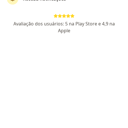
7254 - RQE 5175
Endereço 1
Endereço 2
Avaliação dos usuários: 5 na Play Store e 4,9 na
Apple
R. Etelvina Macedo de Mendonça - Torre, João Pessoa - PB, João Pessoa
•
Mapa
Hospital Nossa Senhora Das Neves
Aceita ASSEFAZ (Ministério da Fazenda)
Consulta Cirurgia Cardiovascular
Esse especialista não oferece agendamento online para esse endereço.
Solicite um atendimento