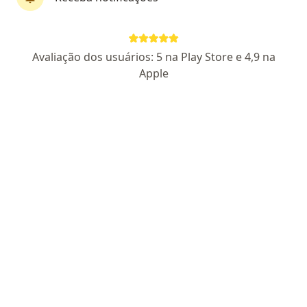
307 opiniões
14588 DF
RQE Nº: 10061
RQE Nº: 8147
RQE Nº: 7065
RQE N:
16745
Avaliação dos usuários: 5 na Play Store e 4,9 na
Cirurgião Aparelho Digestivo Experiência e
Apple
Cuidado
Graduado pela FMTM
Cuidado integral em gastroenterologia cirurgica
SEPS 710/910 ED VIA BRASIL SALA 316, Brasília
•
Mapa
ICOD - Consultório particular
Aceita Postal Saúde
Consulta Cirurgia do Aparelho Digestivo
Esse especialista não oferece agendamento online para esse endereço.
Solicite um atendimento