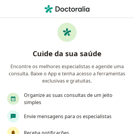
Men
Cirurgião Do Aparelho Digestivo • Brasília, Distrito Federal DF
Filtros
Convênio:
Postal Saúde
Cirurgiões do aparelho digestivo Postal
Cuide da sua saúde
Saúde em Brasília
Encontre os melhores especialistas e agende uma
consulta. Baixe o App e tenha acesso a ferramentas
exclusivas e gratuitas.
Organize as suas consultas de um jeito
simples
Envie mensagens para os especialistas
First Class
Dr. Renato Costa Sousa
·
Mais
Cirurgião do aparelho digestivo, Cirurgião geral
Receba notificações