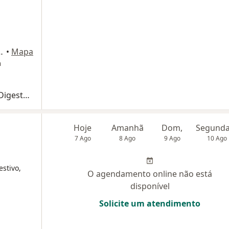
orto Alegre, Porto Alegre
•
Mapa
n
Primeira consulta Cirurgia do Aparelho Digestivo
Hoje
Amanhã
Dom,
7 Ago
8 Ago
9 Ago
10 Ago
estivo,
O agendamento online não está
disponível
Solicite um atendimento