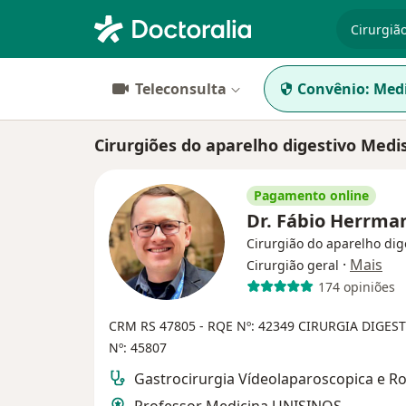
especiali
Teleconsulta
Convênio:
Medi
Cirurgiões do aparelho digestivo Medi
Pagamento online
Dr. Fábio Herrm
Cirurgião do aparelho dig
·
Mais
Cirurgião geral
174 opiniões
CRM RS 47805
- RQE Nº: 42349
CIRURGIA DIGEST
Nº: 45807
Gastrocirurgia Vídeolaparoscopica e R