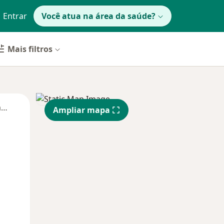
Entrar
Você atua na área da saúde?
Mais filtros
Segunda-feira
Ter,
Qua
Qui,
Ampliar mapa
11 Ago
12 Ago
13 Ago