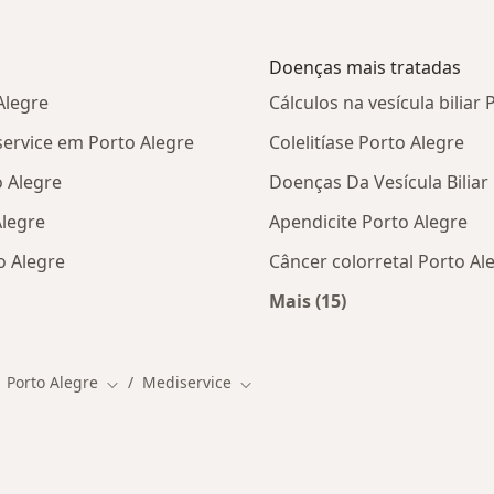
Doenças mais tratadas
Alegre
Cálculos na vesícula biliar
ervice em Porto Alegre
Colelitíase Porto Alegre
 Alegre
Doenças Da Vesícula Biliar
Alegre
Apendicite Porto Alegre
o Alegre
Câncer colorretal Porto Al
Mais (15)
tas da Mediservice
Mais na categoria: D
Porto Alegre
Mediservice
ar de cidade
Mudar de cidade
Mudar de cidade