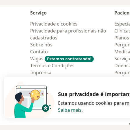
Serviço
Pacien
Privacidade e cookies
Especia
Privacidade para profissionais não
Clínica
cadastrados
Planos
Sobre nós
Pergun
Contato
Medic
Vagas
Serviç
Estamos contratando!
Termos e Condições
Doenc
Imprensa
Pergun
Lei da Igualdade Salarial
Aplica
Blog p
Sua privacidade é importan
Estamos usando cookies para me
Saiba mais
.
abre num novo s
abre num
a
Polska
,
Türkiye
,
España
,