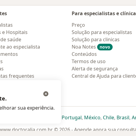
tes
Para especialistas e clínic
listas
Preço
s e Hospitais
Solução para especialistas
 de saúde
Solução para clinicas
te ao especialista
Noa Notes
novo
amentos
Conteúdos
os
Termos de uso
as
Alerta de segurança
tas frequentes
Central de Ajuda para client
ções móveis
ara pacientes
te.
lhorar sua experiência.
eparador
 novo separador
bre num novo separador
abre num novo separador
abre num novo separador
abre num novo separador
abre num novo separa
abre num novo
abre num
ab
Italia
,
Deutschland
,
Česko
,
Portugal
,
México
,
Chile
,
Brasil
,
A
www.doctoralia.com.br © 2026 - Agende agora sua consult