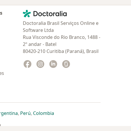
Contato
Doctoralia - Homepage
as
Doctoralia Brasil Serviços Online e
Software Ltda
Rua Visconde do Rio Branco, 1488 -
2º andar - Batel
80420-210 Curitiba (Paraná), Brasil
Facebook
abre num novo separador
Instagram
abre num novo separador
Linkedin
abre num novo separador
Glassdoor
abre num novo separador
es
dor
 separador
 novo separador
re num novo separador
abre num novo separador
abre num novo separador
abre num novo separador
rgentina
,
Perú
,
Colombia
a