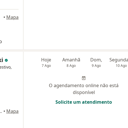
legre
•
Mapa
o
ki
Hoje
Amanhã
Dom,
7 Ago
8 Ago
9 Ago
10 Ago
estivo,
O agendamento online não está
disponível
Solicite um atendimento
0 - Sala 801, Porto Alegre
•
Mapa