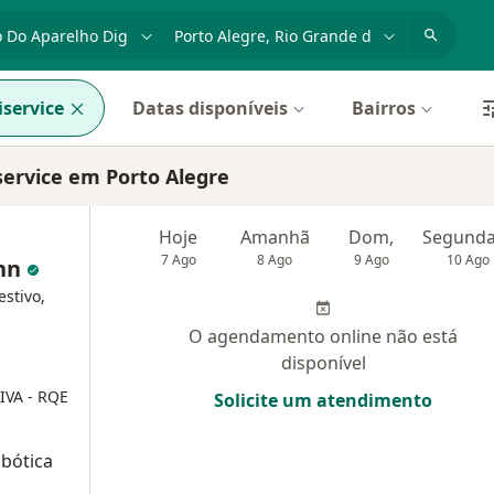
dade, doença ou nome
cidade ou região
service
Datas disponíveis
Bairros
service em Porto Alegre
Hoje
Amanhã
Dom,
7 Ago
8 Ago
9 Ago
10 Ago
ann
estivo,
O agendamento online não está
disponível
IVA - RQE
Solicite um atendimento
obótica