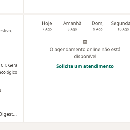
Hoje
Amanhã
Dom,
7 Ago
8 Ago
9 Ago
10 Ago
estivo,
O agendamento online não está
disponível
 Cir. Geral
Solicite um atendimento
Oncológico
a
Primeira consulta Cirurgia do Aparelho Digestivo