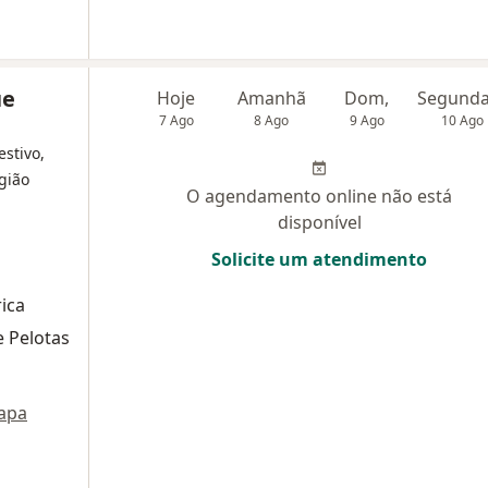
ue
Hoje
Amanhã
Dom,
7 Ago
8 Ago
9 Ago
10 Ago
estivo,
rgião
O agendamento online não está
disponível
Solicite um atendimento
rica
e Pelotas
apa