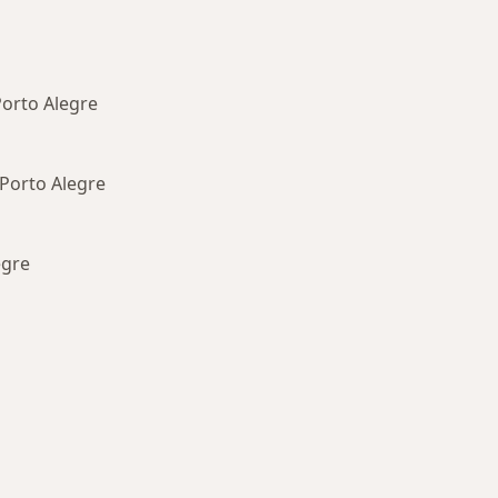
 Porto Alegre
 Porto Alegre
egre
oenças mais tratadas