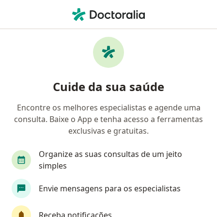
Men
Otorrino • Porto Alegre, Rio Grande do Sul RS
Filtros
Convênio:
Mediservice
Otorrinos Mediservice em Porto Alegre
Cuide da sua saúde
Encontre os melhores especialistas e agende uma
consulta. Baixe o App e tenha acesso a ferramentas
exclusivas e gratuitas.
Organize as suas consultas de um jeito
simples
First Class
Envie mensagens para os especialistas
Dra. Aline Silveira Martha
·
Mais
Otorrino
Receba notificações
462 opiniões