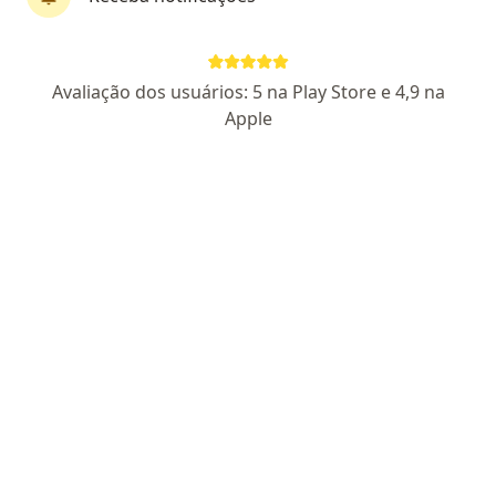
CRM RS 38631
RQE Nº: 30636
Pacientes fiéis
Avaliação dos usuários: 5 na Play Store e 4,9 na
Rua Soledade 569 sala 805 torre beta, Porto Alegre
•
Mapa
Apple
Clinica Otocenter - Mãe de Deus Center - Porto Alegre RS
Aceita Mediservice
Consulta Otorrinolaringologia
Esse especialista não oferece agendamento online para esse endereço.
Solicite um atendimento