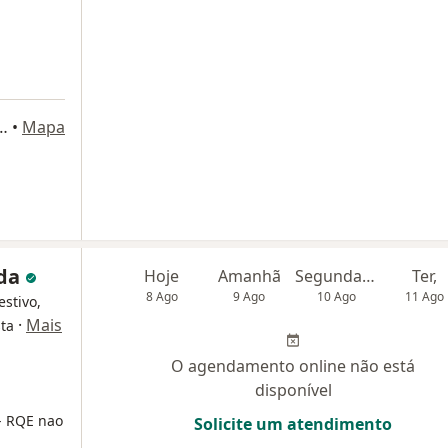
ATES 216 cj 177, São Paulo
•
Mapa
ida
Hoje
Amanhã
Segunda-feira
Ter,
8 Ago
9 Ago
10 Ago
11 Ago
estivo,
·
Mais
sta
O agendamento online não está
disponível
- RQE nao
Solicite um atendimento