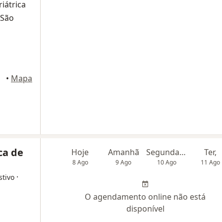
riátrica
 São
aulo
•
Mapa
ca de
Hoje
Amanhã
Segunda-feira
Ter,
8 Ago
9 Ago
10 Ago
11 Ago
·
stivo
O agendamento online não está
disponível