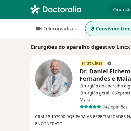
especiali
Teleconsulta
Convênio:
Linc
Cirurgiões do aparelho digestivo Linc
First Class
Dr. Daniel Eiche
Fernandes e Mai
Cirurgião do aparelho dig
Cirurgião geral, Coloproct
Mais
742 opiniões
CRM SP 107990
RQE PARA AS ESPECIALIDADES 
ENCONTRATO