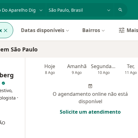
dade, doença ou nome
cidade ou região
x
Datas disponíveis
Bairros
Mais
x em São Paulo
Hoje
Amanhã
Segunda-feira
Ter,
8 Ago
9 Ago
10 Ago
11 Ago
mberg
a
estivo,
O agendamento online não está
·
ologista
disponível
Solicite um atendimento
NÃO