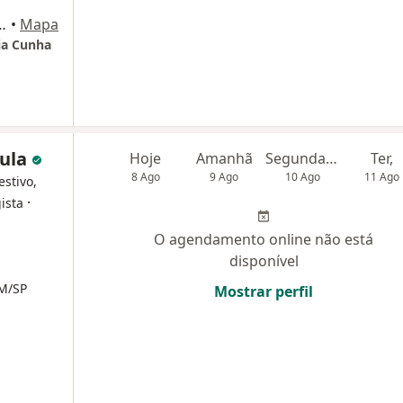
 São Paulo - SP, Brasil, São Paulo
•
Mapa
ria Cunha
aula
Hoje
Amanhã
Segunda-feira
Ter,
8 Ago
9 Ago
10 Ago
11 Ago
estivo,
·
ista
O agendamento online não está
disponível
RM/SP
Mostrar perfil