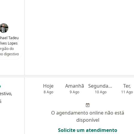
phael Tadeu
lves Lopes
rgião do
ho digestivo
Hoje
Amanhã
Segunda-feira
Ter,
8 Ago
9 Ago
10 Ago
11 Ago
estivo,
s
O agendamento online não está
disponível
Solicite um atendimento