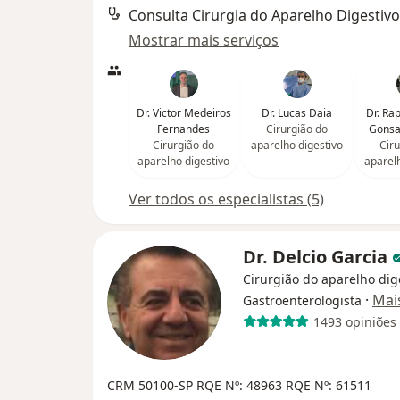
Consulta Cirurgia do Aparelho Digestivo
Mostrar mais serviços
Dr. Victor Medeiros
Dr. Lucas Daia
Dr. Ra
Fernandes
Cirurgião do
Gonsa
Cirurgião do
aparelho digestivo
Ciru
aparelho digestivo
aparel
Ver todos os especialistas (5)
Dr. Delcio Garcia
Cirurgião do aparelho dig
·
Mai
Gastroenterologista
1493 opiniões
CRM 50100-SP
RQE Nº: 48963
RQE Nº: 61511