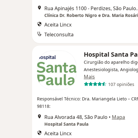
Rua Apinajés 1100 - Perdizes,
Clínica Dr. Roberto Nigro e Dra. Maria Rosá
Aceita Lincx
Teleconsulta
Hospital Santa P
Cirurgião do aparelho dig
Anestesiologista, Angiolog
Mais
107 opiniões
Responsável Técnico: Dra. Mariangela Lieto – C
98118:
Rua Alvorada 48, São Paulo
•
Mapa
Hospital Santa Paula
Aceita Lincx