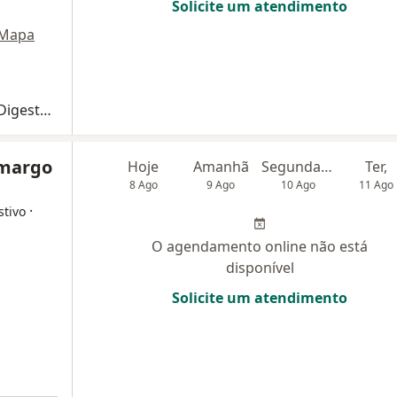
Solicite um atendimento
Mapa
Primeira consulta Cirurgia do Aparelho Digestivo
amargo
Hoje
Amanhã
Segunda-feira
Ter,
8 Ago
9 Ago
10 Ago
11 Ago
·
stivo
O agendamento online não está
disponível
Solicite um atendimento