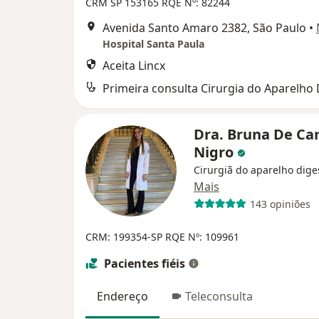
CRM SP 153165
RQE Nº: 82244
Avenida Santo Amaro 2382, São Paulo
•
Hospital Santa Paula
Aceita Lincx
Dra. Bruna De C
Nigro
Cirurgiã do aparelho dige
Mais
143 opiniões
CRM: 199354-SP
RQE Nº: 109961
Pacientes fiéis
Endereço
Teleconsulta