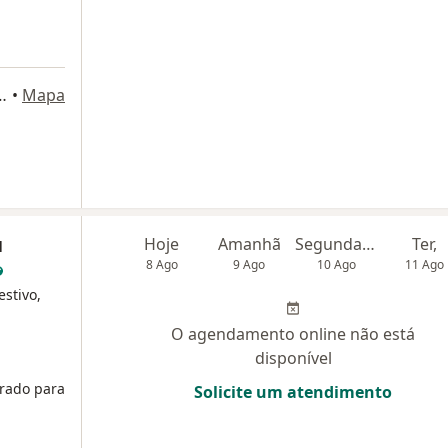
 Indianópolis, São Paulo
•
Mapa
u
Hoje
Amanhã
Segunda-feira
Ter,
8 Ago
9 Ago
10 Ago
11 Ago
estivo,
O agendamento online não está
disponível
rado para
Solicite um atendimento