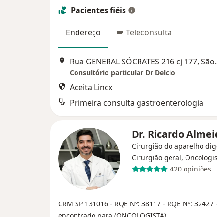
Pacientes fiéis
Endereço
Teleconsulta
Rua GENERAL SÓCR
Consultório particular Dr Delcio
Aceita Lincx
Primeira consulta gastroenterologia
Dr. Ricardo Alme
Cirurgião do aparelho dig
Cirurgião geral, Oncologi
420 opiniões
CRM SP 131016
- RQE Nº: 38117
- RQE Nº: 32427
encontrado para (ONCOLOGISTA)