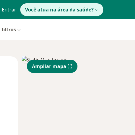
Entrar
Você atua na área da saúde?
 filtros
Qua
Qui,
Sex,
Ampliar mapa
12 Ago
13 Ago
14 Ago