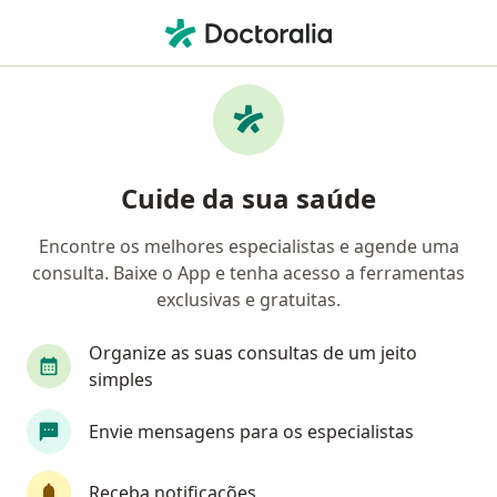
Men
Cirurgião Oncológico • Curitiba, Paraná PR
Filtros
Convênio:
ASSEFAZ (Ministéri
Cirurgiões oncológicos ASSEFAZ (Ministério
Cuide da sua saúde
da Fazenda) em Curitiba
Encontre os melhores especialistas e agende uma
consulta. Baixe o App e tenha acesso a ferramentas
exclusivas e gratuitas.
Organize as suas consultas de um jeito
simples
Envie mensagens para os especialistas
First Class
Dr. Andrea Petruzziello
·
Mais
Cirurgião oncológico, Oncologista
Receba notificações