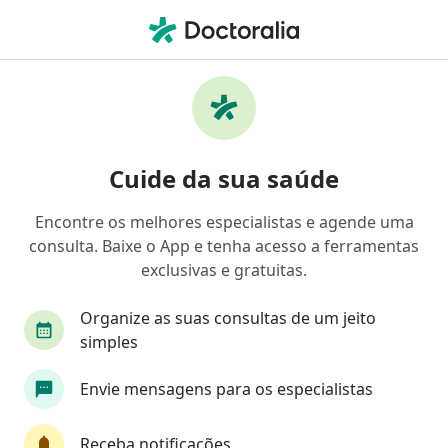
Men
Cirurgião Oncológico • Curitiba, Paraná PR
Filtros
Convênio:
PAME
M
Cirurgiões oncológicos PAME em Curitiba
Cuide da sua saúde
Encontre os melhores especialistas e agende uma
consulta. Baixe o App e tenha acesso a ferramentas
exclusivas e gratuitas.
Organize as suas consultas de um jeito
simples
Dr. Marco Aurelio Anginski
Envie mensagens para os especialistas
·
Mais
Cirurgião oncológico, Cirurgião geral
1 opinião
Receba notificações