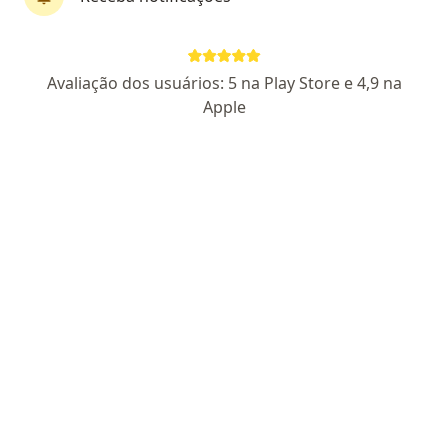
Dr. Brenno Giovanni Hernando Vidotti
Avaliação dos usuários: 5 na Play Store e 4,9 na
·
Mais
Cirurgião oncológico, Cirurgião geral
Apple
7 opiniões
CRM PR 34801
RQE Nº: 28870
RQE Nº: 25736
Rua Professor Pedro Viriato Parigot de Souza 600, Curitiba
•
Mapa
CIRURGICARE
Consulta com Cirurgião Oncológico
R$ 500
Esse especialista não oferece agendamento online para esse endereço.
Solicite um atendimento