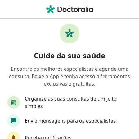
Men
Câncer De Mama • Curitiba, Paraná PR
Filtros
• 1
Convênio
Mapa
Profissionais com experiência Câncer de
Cuide da sua saúde
mama, Curitiba
Encontre os melhores especialistas e agende uma
consulta. Baixe o App e tenha acesso a ferramentas
Qual especialização você está procurando?
exclusivas e gratuitas.
Oncologista
Mastologista
Ginecologista
Organize as suas consultas de um jeito
simples
Envie mensagens para os especialistas
Receba notificações