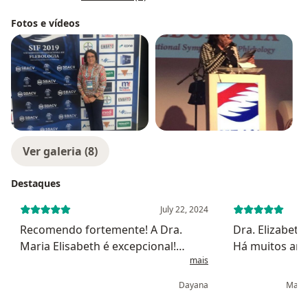
Fotos e vídeos
Ver galeria (8)
Destaques
July 22, 2024
Recomendo fortemente! A Dra.
Dra. Elizabet
Maria Elisabeth é excepcional!
Há muitos an
mais
Desde o primeiro atendimento,
comprovando i
senti completamente segura. Sua
nas decisões..
Dayana
Maria
atenção e profundo conhecimento
uns 30 anos. 