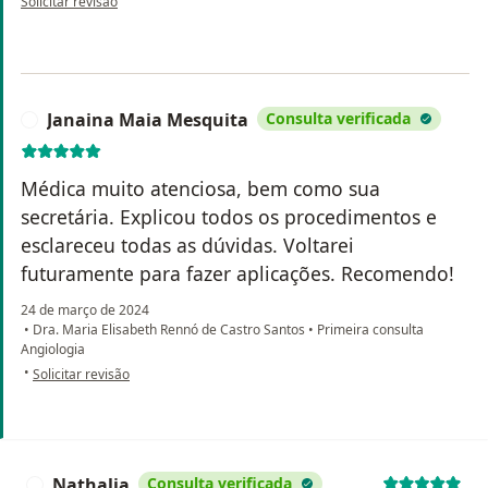
Solicitar revisão
Janaina Maia Mesquita
Consulta verificada
J
Médica muito atenciosa, bem como sua
secretária. Explicou todos os procedimentos e
esclareceu todas as dúvidas. Voltarei
futuramente para fazer aplicações. Recomendo!
24 de março de 2024
•
Dra. Maria Elisabeth Rennó de Castro Santos
•
Primeira consulta
Angiologia
na opinião do utilizador Janaina Maia Mesquita
•
Solicitar revisão
Nathalia
Consulta verificada
N