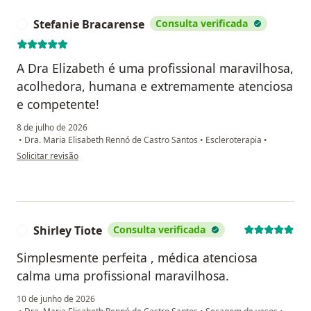
Stefanie Bracarense
Consulta verificada
S
A Dra Elizabeth é uma profissional maravilhosa,
acolhedora, humana e extremamente atenciosa
e competente!
8 de julho de 2026
•
Dra. Maria Elisabeth Rennó de Castro Santos
•
Escleroterapia
•
na opinião do utilizador Stefanie Bracarense
Solicitar revisão
Shirley Tiote
Consulta verificada
S
Simplesmente perfeita , médica atenciosa
calma uma profissional maravilhosa.
10 de junho de 2026