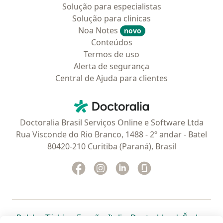
Solução para especialistas
Solução para clinicas
Noa Notes
novo
Conteúdos
Termos de uso
Alerta de segurança
Central de Ajuda para clientes
Contato
Doctoralia - Homepage
Doctoralia Brasil Serviços Online e Software Ltda
Rua Visconde do Rio Branco, 1488 - 2º andar - Batel
80420-210 Curitiba (Paraná), Brasil
Facebook
abre num novo separador
Instagram
abre num novo separador
Linkedin
abre num novo separad
Glassdoor
abre num novo se
abre num novo separador
abre num novo separador
abre num novo separador
abre num novo separado
abre num n
abre
Polska
,
Türkiye
,
España
,
Italia
,
Deutschland
,
Česko
,