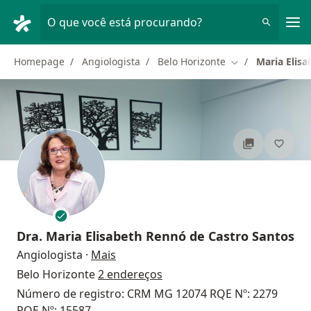
Men
O que você está procurando?
Homepage
Angiologista
Belo Horizonte
Maria Elis
Mudar de cidade
Dra.
Maria Elisabeth Rennó de Castro Santos
sobre as especializações
Angiologista
·
Mais
Belo Horizonte
2 endereços
Número de registro: CRM MG 12074 RQE Nº: 2279
RQE Nº: 15587