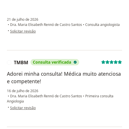
21 de julho de 2026
•
Dra. Maria Elisabeth Rennó de Castro Santos
•
Consulta angiologista
na opinião do utilizador Carolina de Paula
•
Solicitar revisão
TMBM
Consulta verificada
T
Adorei minha consulta! Médica muito atenciosa
e competente!
16 de julho de 2026
•
Dra. Maria Elisabeth Rennó de Castro Santos
•
Primeira consulta
Angiologia
na opinião do utilizador TMBM
•
Solicitar revisão