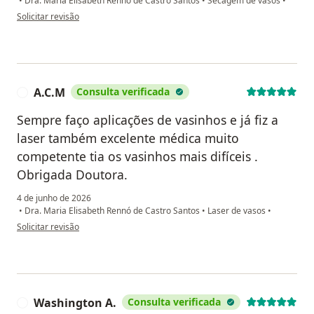
•
Dra. Maria Elisabeth Rennó de Castro Santos
•
Secagem de vasos
•
na opinião do utilizador Shirley Tiote
Solicitar revisão
A.C.M
Consulta verificada
A
Sempre faço aplicações de vasinhos e já fiz a
laser também excelente médica muito
competente tia os vasinhos mais difíceis .
Obrigada Doutora.
4 de junho de 2026
•
Dra. Maria Elisabeth Rennó de Castro Santos
•
Laser de vasos
•
na opinião do utilizador A.C.M
Solicitar revisão
Washington A.
Consulta verificada
W