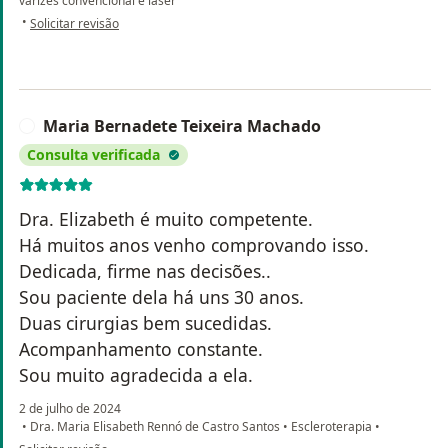
varizes convencional e laser
na opinião do utilizador Dayana
•
Solicitar revisão
Maria Bernadete Teixeira Machado
M
Consulta verificada
Dra. Elizabeth é muito competente.
Há muitos anos venho comprovando isso.
Dedicada, firme nas decisões..
Sou paciente dela há uns 30 anos.
Duas cirurgias bem sucedidas.
Acompanhamento constante.
Sou muito agradecida a ela.
2 de julho de 2024
•
Dra. Maria Elisabeth Rennó de Castro Santos
•
Escleroterapia
•
na opinião do utilizador Maria Bernadete Teixeira Machado