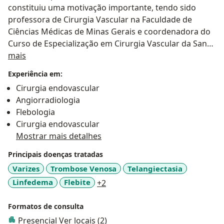
constituiu uma motivação importante, tendo sido
professora de Cirurgia Vascular na Faculdade de
Ciências Médicas de Minas Gerais e coordenadora do
Curso de Especialização em Cirurgia Vascular da Santa
Sobre mim
Casa de Belo Horizonte.
mais
Sobre as consultas: É através deste primeiro contato
Experiência em:
que avalio o histórico da doença vascular com suas
Cirurgia endovascular
queixas e manifestações específicas, situando-as no
Angiorradiologia
contexto geral da saúde do paciente. O exame físico
Flebologia
cuidadoso é realizado com atenção às alterações
Cirurgia endovascular
encontradas e contamos com métodos não invasivos
Mostrar mais detalhes
de diagnóstico, como o Doppler de ondas contínuas, o
fleboscópio ou o ecoDoppler, conforme a necessidade
Principais doenças tratadas
de cada caso.
Varizes
Trombose Venosa
Telangiectasia
O acompanhamento acontece durante todas as fases
a11y_sr_more_diseases
Linfedema
Flebite
+2
do tratamento, mantendo seguimento frequente e
comunicação quando necessária através do telefone
Formatos de consulta
fixo, celular ou WhatsApp.
Presencial
Ver locais (2)