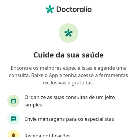
Men
Cirurgião Vascular • Nova Lima, Minas Gerais MG
Filtros
Convênio:
Saúde Itaú
Cirurgiões vasculares Saúde Itaú em Nova
Cuide da sua saúde
Lima
Encontre os melhores especialistas e agende uma
consulta. Baixe o App e tenha acesso a ferramentas
exclusivas e gratuitas.
Organize as suas consultas de um jeito
simples
Dra. Marina Cristina de Souza Pereira da
Envie mensagens para os especialistas
Silva
·
Mais
Cirurgiã vascular, Angiologista
Receba notificações