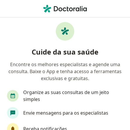
Men
Cirurgião Vascular • Sorocaba, São Paulo SP
Filtros
Convênio
Mapa
Cirurgiões vasculares em Sorocaba
Cuide da sua saúde
Encontre os melhores especialistas e agende uma
Qual é o seu convênio?
consulta. Baixe o App e tenha acesso a ferramentas
Unimed
Bradesco Saúde
Sul América Saú
exclusivas e gratuitas.
Organize as suas consultas de um jeito
simples
Envie mensagens para os especialistas
Receba notificações