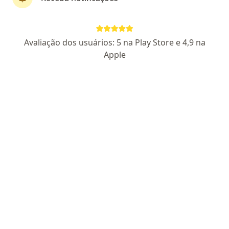
First Class
Dr. Marcelo Scuderi
Avaliação dos usuários: 5 na Play Store e 4,9 na
·
Mais
Cirurgião vascular
Apple
383 opiniões
CRM SP 145070
- RQE Nº: 141894
Rua Santa Clara, 494, Sorocaba
•
Mapa
Clínica Dr Angelo Scuderi
Consulta Cirurgia Vascular
R$ 500
Esse especialista não oferece agendamento online para esse endereço.
Solicite um atendimento