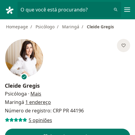
Men
O que você está procurando?
Homepage
Psicólogo
Maringá
Cleide Gregis
Cleide Gregis
sobre as especializações
Psicóloga
·
Mais
Maringá
1 endereço
Número de registro: CRP PR 44196
5 opiniões