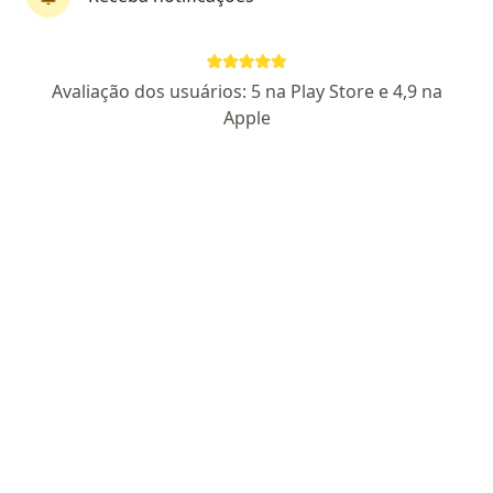
Perfil novo
Pagamento online
Avaliação dos usuários: 5 na Play Store e 4,9 na
Parcelamento disponível
Apple
João Paulo Maciel
·
Mais
Psicólogo
CRP PR 47815
Endereço
Teleconsulta
Avenida João Paulino Vieira Filho, 672, Maringá
•
Mapa
Consultório Online
Consulta Psicologia
R$ 90
Esse especialista não oferece agendamento online para esse endereço.
Solicite um atendimento