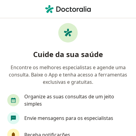
Men
Dificuldade Com Término De Relacionamentos • Maringá, Paraná PR
Filtros
• 1
Convênio
Mapa
Profissionais com experiência Dificuldade
Cuide da sua saúde
com término de relacionamentos, Maringá
Encontre os melhores especialistas e agende uma
consulta. Baixe o App e tenha acesso a ferramentas
Qual especialização você está procurando?
exclusivas e gratuitas.
Psicólogo
Psicanalista
Sexólogo
Ter
Organize as suas consultas de um jeito
simples
Envie mensagens para os especialistas
Receba notificações