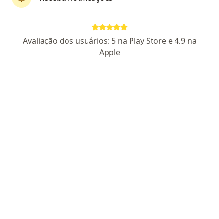
Perfil novo
Pagamento online
Avaliação dos usuários: 5 na Play Store e 4,9 na
Parcelamento disponível
Apple
João Paulo Maciel
·
Mais
Psicólogo
CRP PR 47815
Endereço
Teleconsulta
Avenida João Paulino Vieira Filho, 672, Maringá
•
Mapa
Consultório Online
Consulta Psicologia
R$ 90
Esse especialista não oferece agendamento online para esse endereço.
Solicite um atendimento