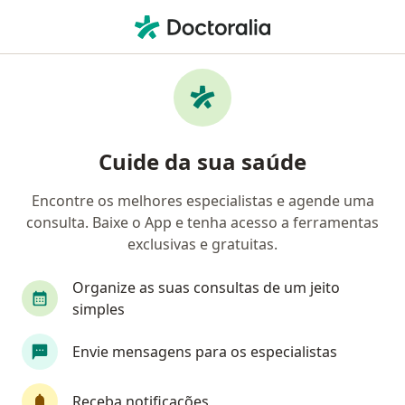
Men
Dificuldade Emocional • Maringá, Paraná PR
Filtros
• 1
Convênio
Mapa
Profissionais com experiência Dificuldade
Cuide da sua saúde
emocional, Maringá
Encontre os melhores especialistas e agende uma
consulta. Baixe o App e tenha acesso a ferramentas
Qual especialização você está procurando?
exclusivas e gratuitas.
Psicólogo
Psicanalista
Sexólogo
Ter
Organize as suas consultas de um jeito
simples
Envie mensagens para os especialistas
Receba notificações