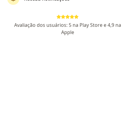
Clinique Renoir
·
Mais
Anestesiologista, Patologista clínico, Angiologista
211 opiniões
Avaliação dos usuários: 5 na Play Store e 4,9 na
Amanda Regina Druziani: CRM: 189101 RQE: 105031
Apple
Estrada do Capuava 4571, 1º andar, Cotia
•
Mapa
Clinique Renoir
Nenhum profissional neste centro médico tem consultas disponíveis
Mostrar perfil