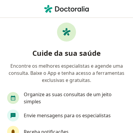
Men
Anestesiologia • Taboão Da Serra, São Paulo SP
Filtros
• 1
Convênio
Mapa
Clínicas de anestesiologia em Taboão Da
Cuide da sua saúde
Serra
Encontre os melhores especialistas e agende uma
consulta. Baixe o App e tenha acesso a ferramentas
Qual é o seu convênio?
exclusivas e gratuitas.
Organize as suas consultas de um jeito
simples
Envie mensagens para os especialistas
Receba notificações