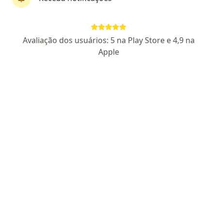
Pagamento online
Parcelamento disponível
Clínica Regenerati
Avaliação dos usuários: 5 na Play Store e 4,9 na
·
Mais
Anestesiologista, Médico acupunturista, Alergista
Apple
395 opiniões
Dr. Willian Rezende do Carmo: CRM/SP 160.140 / RQE: 50546
AV. IBIRAPUERA, 2907 CJ 1618, São Paulo
•
Mapa
Clínica Regenerati
Primeira consulta Anestesiologia
R$ 960
Mostrar mais serviços
Dra. Cinthia Passos
Damasceno
Anestesiologista
Nenhum profissional neste centro médico tem consultas disponíveis