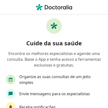
Men
Anestesiologia • Diadema, São Paulo SP
Filtros
• 1
Convênio
Mapa
Clínicas de anestesiologia em Diadema
Cuide da sua saúde
Encontre os melhores especialistas e agende uma
Qual é o seu convênio?
consulta. Baixe o App e tenha acesso a ferramentas
EMBRATEL
Infraero
exclusivas e gratuitas.
Organize as suas consultas de um jeito
simples
Envie mensagens para os especialistas
Receba notificações