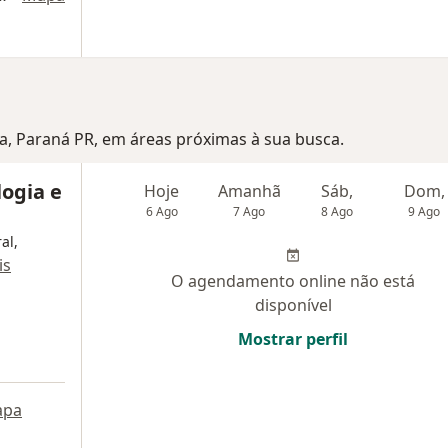
sa, Paraná PR, em áreas próximas à sua busca.
ogia e
Hoje
Amanhã
Sáb,
Dom,
6 Ago
7 Ago
8 Ago
9 Ago
al,
is
O agendamento online não está
disponível
Mostrar perfil
apa