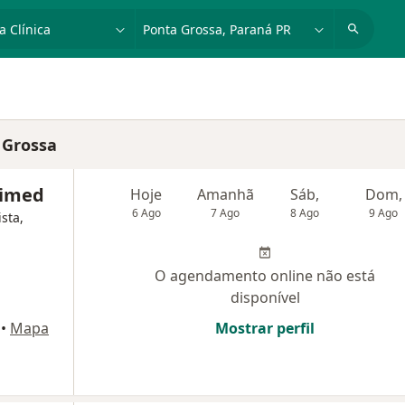
dade, doença ou nome
cidade ou região
 Grossa
nimed
Hoje
Amanhã
Sáb,
Dom,
6 Ago
7 Ago
8 Ago
9 Ago
sta,
O agendamento online não está
disponível
•
Mapa
Mostrar perfil