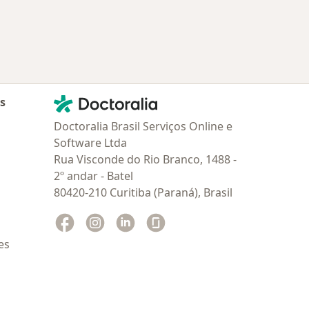
Contato
Doctoralia - Homepage
as
Doctoralia Brasil Serviços Online e
Software Ltda
Rua Visconde do Rio Branco, 1488 -
2º andar - Batel
80420-210 Curitiba (Paraná), Brasil
Facebook
abre num novo separador
Instagram
abre num novo separador
Linkedin
abre num novo separador
Glassdoor
abre num novo separador
es