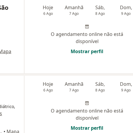
São
Hoje
Amanhã
Sáb,
Dom,
6 Ago
7 Ago
8 Ago
9 Ago
O agendamento online não está
disponível
Mapa
Mostrar perfil
Hoje
Amanhã
Sáb,
Dom,
6 Ago
7 Ago
8 Ago
9 Ago
iátrico,
O agendamento online não está
s
disponível
Mostrar perfil
ibas, 638, Ponta Grossa
•
Mapa