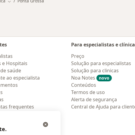
ica
Ponta Grossa
Mudar de cidade
tes
Para especialistas e clínic
listas
Preço
s e Hospitais
Solução para especialistas
 de saúde
Solução para clinicas
te ao especialista
Noa Notes
novo
amentos
Conteúdos
os
Termos de uso
as
Alerta de segurança
tas frequentes
Central de Ajuda para client
ções móveis
ara pacientes
te.