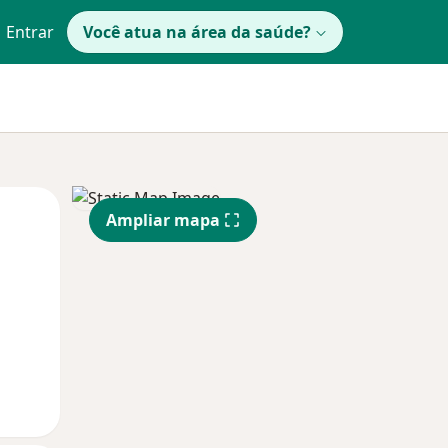
Entrar
Você atua na área da saúde?
Segunda-feira
Ter,
Qua
Ampliar mapa
10 Ago
11 Ago
12 Ago