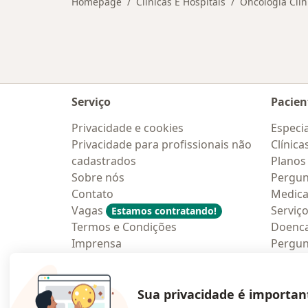
Homepage
Clínicas E Hospitais
Oncologia Clín
Serviço
Pacien
Privacidade e cookies
Especia
Privacidade para profissionais não
Clínica
cadastrados
Planos
Sobre nós
Pergun
Contato
Medic
Vagas
Serviç
Estamos contratando!
Termos e Condições
Doenc
Imprensa
Pergun
Lei da Igualdade Salarial
Aplica
Blog p
Sua privacidade é importan