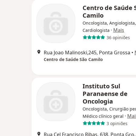
Centro de Saúde 
Camilo
Oncologista, Angiologista,
·
Mais
Cardiologista
36 opiniões
Rua Joao Malinoski,245, Ponta Grossa
•
Centro de Saúde São Camilo
Instituto Sul
Paranaense de
Oncologia
Oncologista, Cirurgião ped
·
Mai
Médico clínico geral
3 opiniões
Rua Cel Francisco R