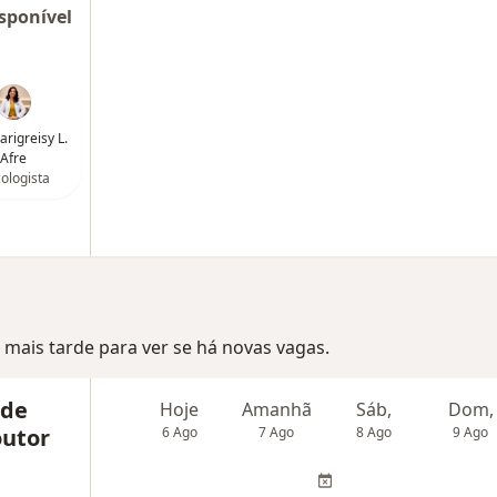
sponível
arigreisy L.
Afre
ologista
mais tarde para ver se há novas vagas.
 de
Hoje
Amanhã
Sáb,
Dom,
outor
6 Ago
7 Ago
8 Ago
9 Ago
,