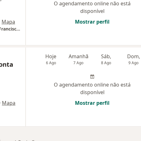
O agendamento online não está
disponível
•
Mapa
Mostrar perfil
Centro Municipal de Especialidades Doutor Francisco Burzio
Hoje
Amanhã
Sáb,
Dom,
Ponta
6 Ago
7 Ago
8 Ago
9 Ago
O agendamento online não está
disponível
•
Mapa
Mostrar perfil