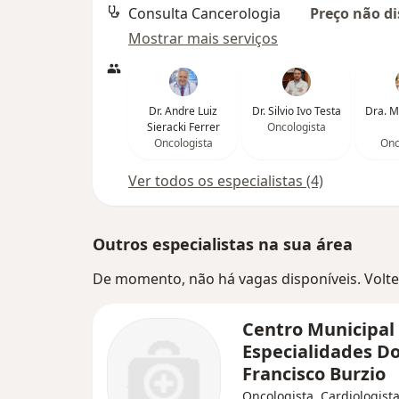
Consulta Cancerologia
Preço não di
Mostrar mais serviços
Dr. Andre Luiz
Dr. Silvio Ivo Testa
Dra. M
Sieracki Ferrer
Oncologista
Oncologista
Onc
Ver todos os especialistas (4)
Outros especialistas na sua área
De momento, não há vagas disponíveis. Volte 
Centro Municipal
Especialidades D
Francisco Burzio
Oncologista, Cardiologista