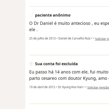
paciente anônimo
P
O Dr Daniel é muito antecioso , eu es
ele .
na opinião
25 de julho de 2013
•
Daniel de Carvalho Ruiz
•
•
Solicitar 
Sua conta foi excluída
Eu passo há 14 anos com ele, fui muito
parto cesareo com doutor Kyung, amo e
na opinião do ut
19 de abril de 2012
•
Dr. Kyung Koo Han
•
•
Solicitar revisão