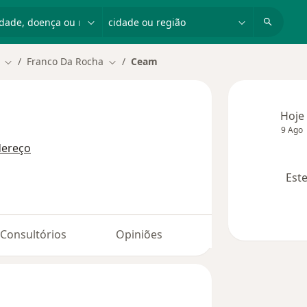
dade, doença ou nome
cidade ou região
Franco Da Rocha
Ceam
Mudar de cidade
Mudar de cidade
Hoje
9 Ago
dereço
Este
Consultórios
Opiniões