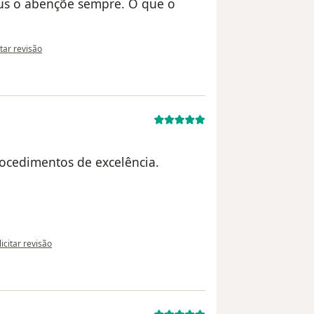
eus o abençõe sempre. O que o
inião do utilizador Helena Correia
itar revisão
ocedimentos de excelência.
 opinião do utilizador Sua conta foi excluída
licitar revisão