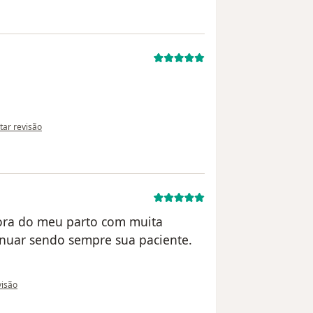
inião do utilizador anônimo
itar revisão
hora do meu parto com muita
inuar sendo sempre sua paciente.
do utilizador paciente anônimo
visão