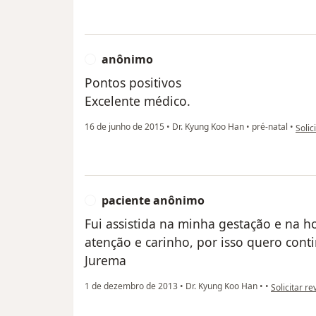
anônimo
A
Pontos positivos
Excelente médico.
na op
16 de junho de 2015
•
Dr. Kyung Koo Han
•
pré-natal
•
Solic
paciente anônimo
P
Fui assistida na minha gestação e na 
atenção e carinho, por isso quero cont
Jurema
na opinião 
1 de dezembro de 2013
•
Dr. Kyung Koo Han
•
•
Solicitar re