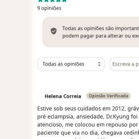
9 opiniões
Todas as opiniões são importante
podem pagar para alterar ou exc
Pesquisar e
Helena Correia
Opinião Verificada
H
Estive sob seus cuidados em 2012, grá
pré eclampsia, ansiedade, Dr.Kyung fo
atencioso, me colocou em repouso por 1
paciente que via no dia, chegava cedinh