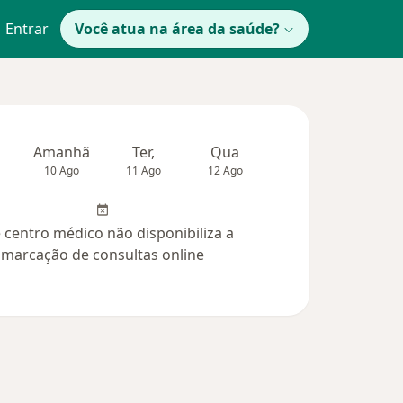
Entrar
Você atua na área da saúde?
Amanhã
Ter,
Qua
Qui,
Sex,
10 Ago
11 Ago
12 Ago
13 Ago
14 Ag
 centro médico não disponibiliza a
marcação de consultas online