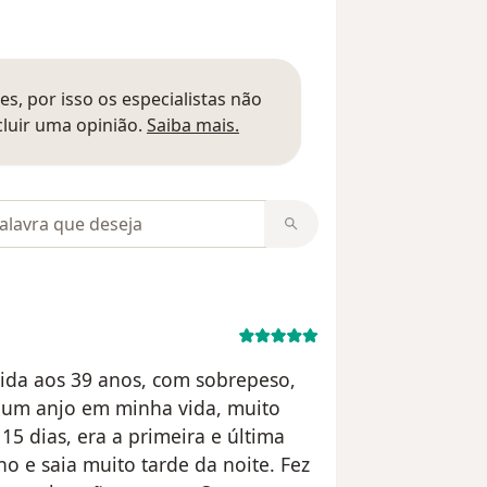
s, por isso os especialistas não
Saber mais sobre pareceres
luir uma opinião.
Saiba mais.
m opiniões
vida aos 39 anos, com sobrepeso,
i um anjo em minha vida, muito
5 dias, era a primeira e última
o e saia muito tarde da noite. Fez