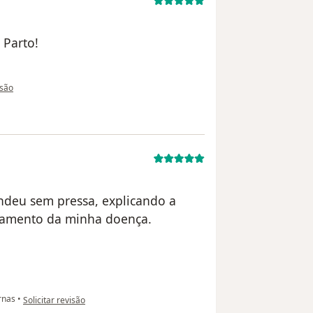
 Parto!
 utilizador Sua conta foi excluída
isão
endeu sem pressa, explicando a
atamento da minha doença.
na opinião do utilizador paciente anônimo
rnas
•
Solicitar revisão