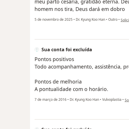
meu parto cesária, gratidão eterna. D
homem nos tira, Deus dará em dobro
na op
5 de novembro de 2025
•
Dr. Kyung Koo Han
•
Outro
•
Solic
Sua conta foi excluída
Pontos positivos
Todo acompanhamento, assistência, pr
Pontos de melhoria
A pontualidade com o horário.
na
7 de março de 2016
•
Dr. Kyung Koo Han
•
Vulvoplastia
•
So