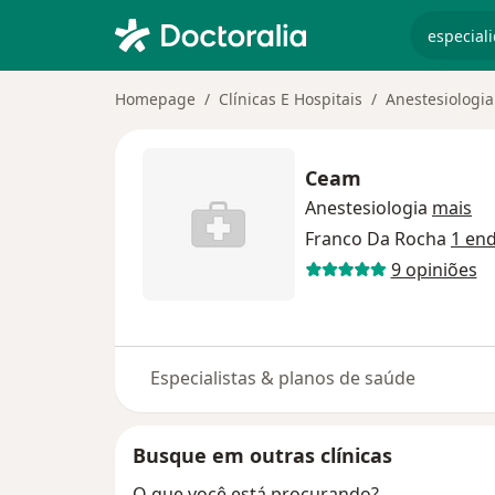
especiali
Homepage
Clínicas E Hospitais
Anestesiologia
Ceam
Anestesiologia
mais
Franco Da Rocha
1 en
9 opiniões
Especialistas & planos de saúde
Busque em outras clínicas
O que você está procurando?