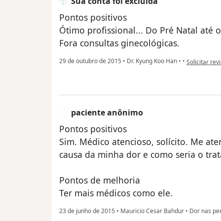
Sua conta foi excluída
Pontos positivos
Ótimo profissional... Do Pré Natal até o
Fora consultas ginecológicas.
na opinião do
29 de outubro de 2015
•
Dr. Kyung Koo Han
•
•
Solicitar rev
paciente anônimo
P
Pontos positivos
Sim. Médico atencioso, solícito. Me at
causa da minha dor e como seria o tr
Pontos de melhoria
Ter mais médicos como ele.
23 de junho de 2015
•
Mauricio Cesar Bahdur
•
Dor nas pe