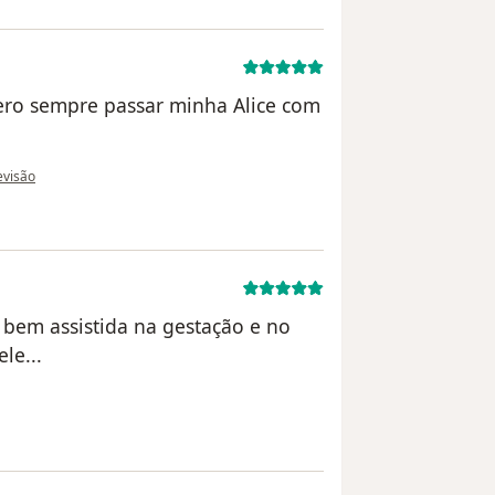
pero sempre passar minha Alice com
 do utilizador paciente anônimo
revisão
 bem assistida na gestação e no
le...
ilizador Sua conta foi excluída