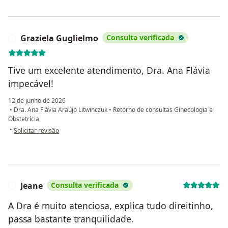
Graziela Guglielmo
Consulta verificada
G
Tive um excelente atendimento, Dra. Ana Flávia
impecável!
12 de junho de 2026
•
Dra. Ana Flávia Araújo Litwinczuk
•
Retorno de consultas Ginecologia e
Obstetrícia
na opinião do utilizador Graziela Guglielmo
•
Solicitar revisão
Jeane
Consulta verificada
J
A Dra é muito atenciosa, explica tudo direitinho,
passa bastante tranquilidade.