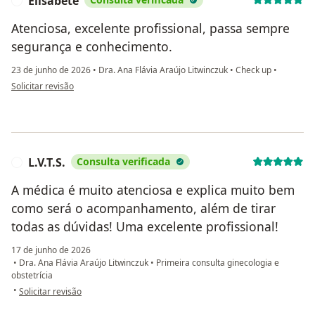
Elisabete
E
Atenciosa, excelente profissional, passa sempre
segurança e conhecimento.
23 de junho de 2026
•
Dra. Ana Flávia Araújo Litwinczuk
•
Check up
•
na opinião do utilizador Elisabete
Solicitar revisão
L.V.T.S.
Consulta verificada
L
A médica é muito atenciosa e explica muito bem
como será o acompanhamento, além de tirar
todas as dúvidas! Uma excelente profissional!
17 de junho de 2026
•
Dra. Ana Flávia Araújo Litwinczuk
•
Primeira consulta ginecologia e
obstetrícia
na opinião do utilizador L.V.T.S.
•
Solicitar revisão