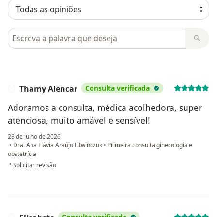
Pesquisar em opiniões
Thamy Alencar
Consulta verificada
T
Adoramos a consulta, médica acolhedora, super
atenciosa, muito amável e sensível!
28 de julho de 2026
•
Dra. Ana Flávia Araújo Litwinczuk
•
Primeira consulta ginecologia e
obstetrícia
na opinião do utilizador Thamy Alencar
•
Solicitar revisão
Consulta verificada