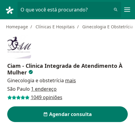
Men
O que você está procurando?
Homepage
Clínicas E Hospitais
Ginecologia E Obstetrícia
Ciam - Clinica Integrada de Atendimento À
Mulher
Ginecologia e obstetrícia
mais
São Paulo
1 endereço
1049 opiniões
Agendar consulta