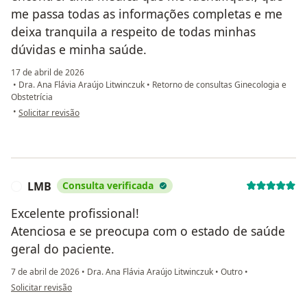
me passa todas as informações completas e me
deixa tranquila a respeito de todas minhas
dúvidas e minha saúde.
17 de abril de 2026
•
Dra. Ana Flávia Araújo Litwinczuk
•
Retorno de consultas Ginecologia e
Obstetrícia
na opinião do utilizador Priscilla
•
Solicitar revisão
LMB
Consulta verificada
L
Excelente profissional!
Atenciosa e se preocupa com o estado de saúde
geral do paciente.
7 de abril de 2026
•
Dra. Ana Flávia Araújo Litwinczuk
•
Outro
•
na opinião do utilizador LMB
Solicitar revisão