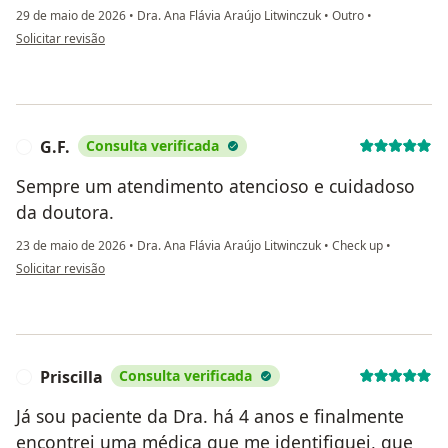
29 de maio de 2026
•
Dra. Ana Flávia Araújo Litwinczuk
•
Outro
•
na opinião do utilizador Jeane
Solicitar revisão
G.F.
Consulta verificada
G
Sempre um atendimento atencioso e cuidadoso
da doutora.
23 de maio de 2026
•
Dra. Ana Flávia Araújo Litwinczuk
•
Check up
•
na opinião do utilizador G.F.
Solicitar revisão
Priscilla
Consulta verificada
P
Já sou paciente da Dra. há 4 anos e finalmente
encontrei uma médica que me identifiquei, que