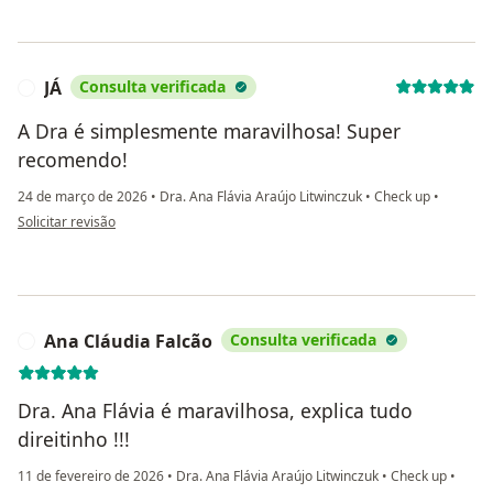
JÁ
Consulta verificada
J
A Dra é simplesmente maravilhosa! Super
recomendo!
24 de março de 2026
•
Dra. Ana Flávia Araújo Litwinczuk
•
Check up
•
na opinião do utilizador JÁ
Solicitar revisão
Ana Cláudia Falcão
Consulta verificada
A
Dra. Ana Flávia é maravilhosa, explica tudo
direitinho !!!
11 de fevereiro de 2026
•
Dra. Ana Flávia Araújo Litwinczuk
•
Check up
•