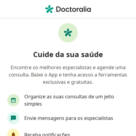
Men
Ginecologia E Obstetrícia • Caieiras, São Paulo SP
Filtros
• 1
Convênio
Mapa
Clínicas de ginecologia e obstetrícia em
Cuide da sua saúde
Caieiras
Encontre os melhores especialistas e agende uma
consulta. Baixe o App e tenha acesso a ferramentas
Qual é o seu convênio?
exclusivas e gratuitas.
Organize as suas consultas de um jeito
simples
Envie mensagens para os especialistas
Receba notificações