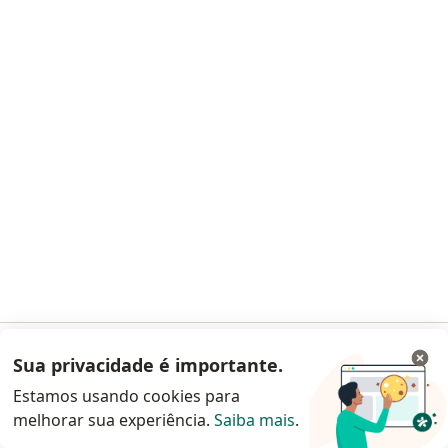
DoutorPop Clínica Médica de
Especialidades
·
Mais
Ginecologista, Alergista, Cardiologista
1 opinião
Dr. Wagner Fracini: 48340
Av. Imirim, 2184 - Imirim SP , São Paulo
•
Mapa
DoutorPop Clínica Médica de Especialidades
Nenhum profissional neste centro médico tem consultas disponíveis
Mostrar perfil
Sua privacidade é importante.
Acessar App
Estamos usando cookies para
melhorar sua experiência.
Saiba mais
.
Continuar pelo site da Doctoralia