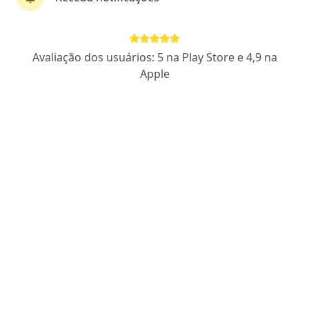
Ciclos
·
Mais
Ginecologista, Cardiologista, Endocrinologista
138 opiniões
Avaliação dos usuários: 5 na Play Store e 4,9 na
Avenida Copacabana, 177 - Cj 102 - Empresarial 18 Do Forte Empresarial, Barueri
•
Mapa
Apple
Ciclos
Consulta ginecologia
R$ 900
Mostrar mais serviços
Nenhum profissional neste centro médico tem consultas disponíveis
Mostrar perfil