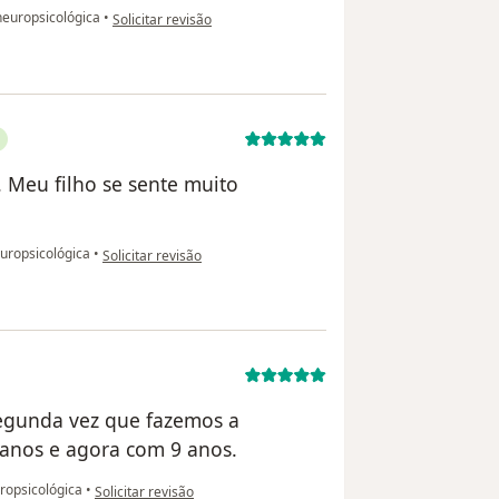
na opinião do utilizador ARF
neuropsicológica
•
Solicitar revisão
 Meu filho se sente muito
na opinião do utilizador Thalita Cardoso
uropsicológica
•
Solicitar revisão
segunda vez que fazemos a
3 anos e agora com 9 anos.
na opinião do utilizador Dante
ropsicológica
•
Solicitar revisão