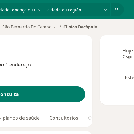
dade, doença ou nome
cidade ou região
São Bernardo Do Campo
Clínica Decápole
ar de cidade
Mudar de cidade
Hoje
7 Ago
po
1 endereço
s
Este
consulta
 & planos de saúde
Consultórios
Opiniões