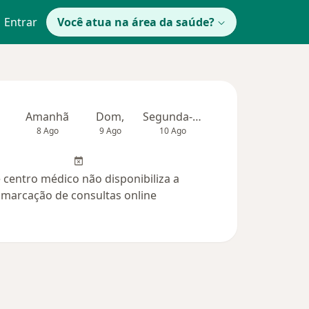
Entrar
Você atua na área da saúde?
Amanhã
Dom,
Segunda-feira
Ter,
Qua
8 Ago
9 Ago
10 Ago
11 Ago
12 Ag
 centro médico não disponibiliza a
marcação de consultas online