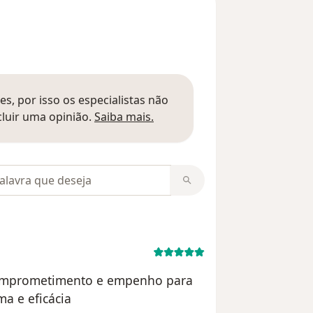
s, por isso os especialistas não
Saber mais sobre pareceres
luir uma opinião.
Saiba mais.
m opiniões
 comprometimento e empenho para
a e eficácia