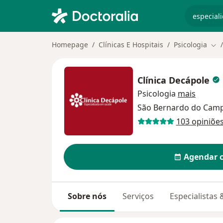
especiali
Homepage
Clínicas E Hospitais
Psicologia
Mud
Clínica Decápole
Psicologia
mais
São Bernardo do Cam
103 opiniõe
Agendar 
Sobre nós
Serviços
Especialistas