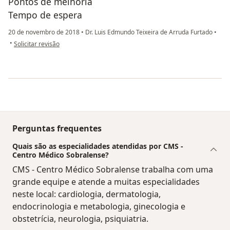
Pontos de melhoria
Tempo de espera
20 de novembro de 2018
•
Dr. Luis Edmundo Teixeira de Arruda Furtado
•
na opinião do utilizador paciente anônimo
•
Solicitar revisão
Perguntas frequentes
Quais são as especialidades atendidas por CMS -
Centro Médico Sobralense?
CMS - Centro Médico Sobralense trabalha com uma
grande equipe e atende a muitas especialidades
neste local: cardiologia, dermatologia,
endocrinologia e metabologia, ginecologia e
obstetrícia, neurologia, psiquiatria.