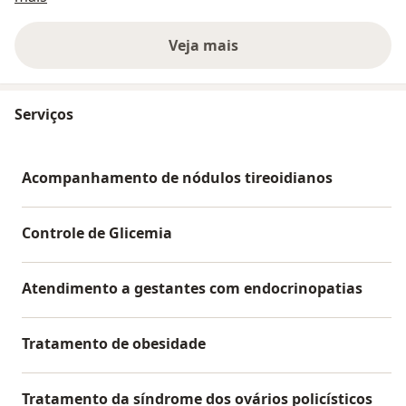
Em nosso corpo clínico contatos com diversas
especialidades. São elas: Neurologia, Endocrinologia,
Veja mais
Cardiologia, Psiquiatria, Ginecologia e Clínica Geral
Exames o Eletroencefalograma e Polissonografia,
Serviços
Ecocardiograma, Eletrocardiograma, Mapa e Holter
em Sobral. Laudo e diagnóstico com precisão.
Acompanhamento de nódulos tireoidianos
Controle de Glicemia
Atendimento a gestantes com endocrinopatias
Tratamento de obesidade
Tratamento da síndrome dos ovários policísticos