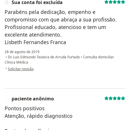
Sua conta foi excluída
Parabéns pela dedicação, empenho e
compromisso com que abraça a sua profissão.
Profissional educado, atencioso e tem um
excelente atendimento.
Lisbeth Fernandes Franca
28 de agosto de 2019
•
Dr. Luis Edmundo Teixeira de Arruda Furtado
•
Consulta domiciliar
Clínica Médica
na opinião do utilizador Sua conta foi excluída
•
Solicitar revisão
paciente anônimo
P
Pontos positivos
Atenção, rápido diagnostico