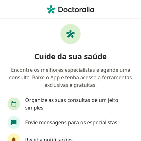
Men
Coloproctologia • São Bernardo do Campo, São Paulo SP
Filtros
• 1
Convênio
Mapa
Clínicas de coloproctologia em São Bernardo
Cuide da sua saúde
do Campo
Encontre os melhores especialistas e agende uma
consulta. Baixe o App e tenha acesso a ferramentas
Qual é o seu convênio?
exclusivas e gratuitas.
Organize as suas consultas de um jeito
simples
Envie mensagens para os especialistas
Receba notificações