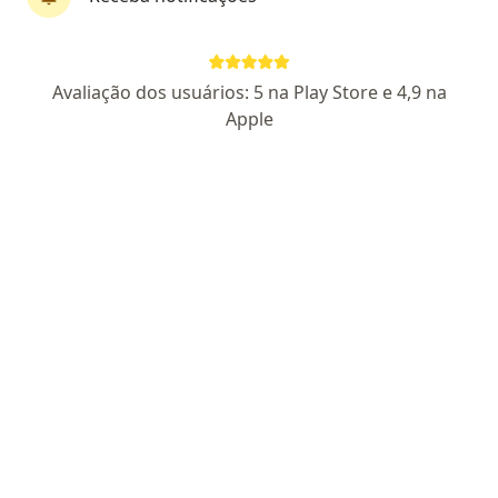
Consulta Fácil
·
Mais
Gastroenterologista, Angiologista, Cardiologista
4589 opiniões
Avaliação dos usuários: 5 na Play Store e 4,9 na
Diretor Tec. Dr. Eduardo Ferreira de Siqueira: CRM 74215
Apple
Rua Engenheiro Eugênio Mota,190 - Mogi das Cruzes, Mogi das Cruzes
•
Mapa
Consulta Fácil
Consulta Gastroenterologia
R$ 180
Mostrar mais serviços
Dr. Wagner Longo
Dr. Luiz Antonio
Rodrigues
Coelho Filho
Gastroenterologista
Gastroenterologista
Nenhum profissional neste centro médico tem consultas disponíveis
Mostrar perfil