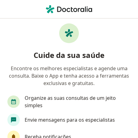
Men
Gastroenterologia • Mogi das Cruzes, São Paulo SP
Filtros
• 1
Convênio
Mapa
Clínicas de gastroenterologia em Mogi das
Cuide da sua saúde
Cruzes
Encontre os melhores especialistas e agende uma
consulta. Baixe o App e tenha acesso a ferramentas
Qual é o seu convênio?
exclusivas e gratuitas.
Organize as suas consultas de um jeito
simples
Envie mensagens para os especialistas
Receba notificações