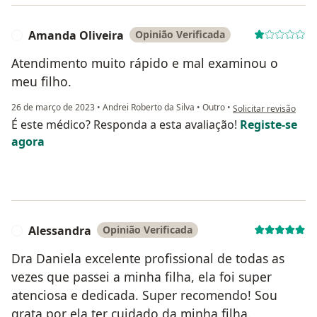
Amanda Oliveira
Opinião Verificada
A
Atendimento muito rápido e mal examinou o
meu filho.
na opinião do utiliza
26 de março de 2023
•
Andrei Roberto da Silva
•
Outro
•
Solicitar revisão
É este médico? Responda a esta avaliação!
Registe-se
agora
Alessandra
Opinião Verificada
A
Dra Daniela excelente profissional de todas as
vezes que passei a minha filha, ela foi super
atenciosa e dedicada. Super recomendo! Sou
grata por ela ter cuidado da minha filha.