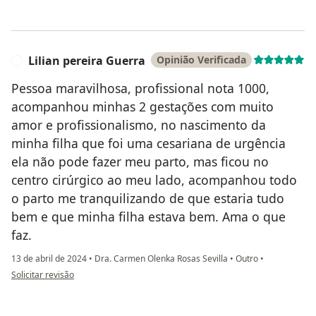
Lilian pereira Guerra
Opinião Verificada
L
Pessoa maravilhosa, profissional nota 1000,
acompanhou minhas 2 gestações com muito
amor e profissionalismo, no nascimento da
minha filha que foi uma cesariana de urgência
ela não pode fazer meu parto, mas ficou no
centro cirúrgico ao meu lado, acompanhou todo
o parto me tranquilizando de que estaria tudo
bem e que minha filha estava bem. Ama o que
faz.
13 de abril de 2024
•
Dra. Carmen Olenka Rosas Sevilla
•
Outro
•
na opinião do utilizador Lilian pereira Guerra
Solicitar revisão