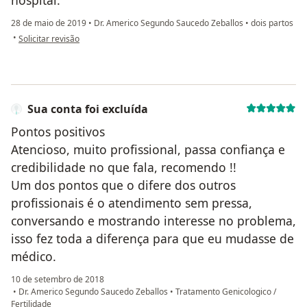
hospital.
28 de maio de 2019
•
Dr. Americo Segundo Saucedo Zeballos
•
dois partos
na opinião do utilizador Sua conta foi excluída
•
Solicitar revisão
Sua conta foi excluída
Pontos positivos
Atencioso, muito profissional, passa confiança e
credibilidade no que fala, recomendo !!
Um dos pontos que o difere dos outros
profissionais é o atendimento sem pressa,
conversando e mostrando interesse no problema,
isso fez toda a diferença para que eu mudasse de
médico.
10 de setembro de 2018
•
Dr. Americo Segundo Saucedo Zeballos
•
Tratamento Genicologico /
Fertilidade