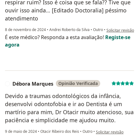
respirar ruim? Isso é coisa que se fala?? Tive que
ouvir isso ainda… [Editado Doctoralia] péssimo
atendimento
na opinião do utili
8 de novembro de 2024
•
Andrei Roberto da Silva
•
Outro
•
Solicitar revisão
É este médico? Responda a esta avaliação!
Registe-se
agora
Débora Marques
Opinião Verificada
D
Devido a traumas odontológicos da infância,
desenvolvi odontofobia e ir ao Dentista é um
martírio para mim, Dr Otacir muito atencioso, sua
paciência e simplicidade me ajudou muito.
na opinião do utilizado
9 de maio de 2024
•
Otacir Ribeiro dos Reis
•
Outro
•
Solicitar revisão