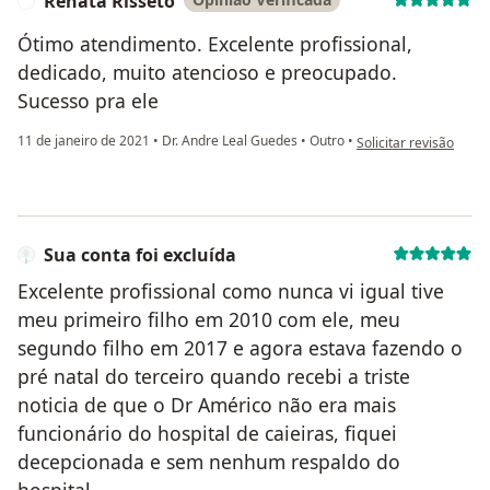
Renata Risseto
R
Ótimo atendimento. Excelente profissional,
dedicado, muito atencioso e preocupado.
Sucesso pra ele
na opinião do utilizad
11 de janeiro de 2021
•
Dr. Andre Leal Guedes
•
Outro
•
Solicitar revisão
Sua conta foi excluída
Excelente profissional como nunca vi igual tive
meu primeiro filho em 2010 com ele, meu
segundo filho em 2017 e agora estava fazendo o
pré natal do terceiro quando recebi a triste
noticia de que o Dr Américo não era mais
funcionário do hospital de caieiras, fiquei
decepcionada e sem nenhum respaldo do