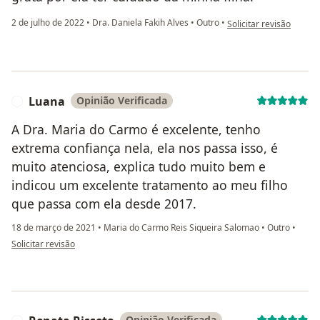
na opinião do utilizado
2 de julho de 2022
•
Dra. Daniela Fakih Alves
•
Outro
•
Solicitar revisão
Luana
Opinião Verificada
L
A Dra. Maria do Carmo é excelente, tenho
extrema confiança nela, ela nos passa isso, é
muito atenciosa, explica tudo muito bem e
indicou um excelente tratamento ao meu filho
que passa com ela desde 2017.
18 de março de 2021
•
Maria do Carmo Reis Siqueira Salomao
•
Outro
•
na opinião do utilizador Luana
Solicitar revisão
Opinião Verificada