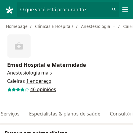
Men
O que você está procurando?
Homepage
Clínicas E Hospitais
Anestesiologia
Caie
Mudar de 
Emed Hospital e Maternidade
Anestesiologia
mais
Caieiras
1 endereço
46 opiniões
Serviços
Especialistas & planos de saúde
Consultór
Busque em outras clínicas