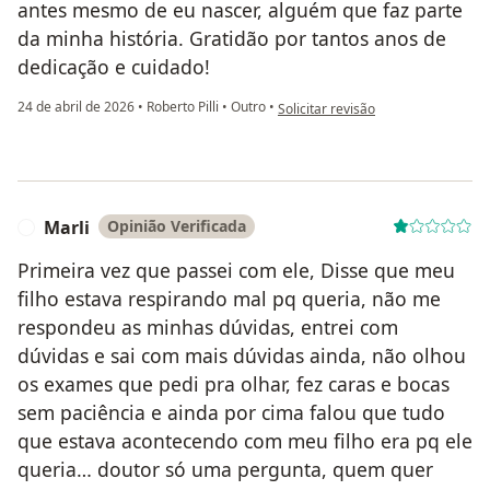
antes mesmo de eu nascer, alguém que faz parte
da minha história. Gratidão por tantos anos de
dedicação e cuidado!
na opinião do utilizador Natascha 
24 de abril de 2026
•
Roberto Pilli
•
Outro
•
Solicitar revisão
Marli
Opinião Verificada
M
Primeira vez que passei com ele, Disse que meu
filho estava respirando mal pq queria, não me
respondeu as minhas dúvidas, entrei com
dúvidas e sai com mais dúvidas ainda, não olhou
os exames que pedi pra olhar, fez caras e bocas
sem paciência e ainda por cima falou que tudo
que estava acontecendo com meu filho era pq ele
queria… doutor só uma pergunta, quem quer