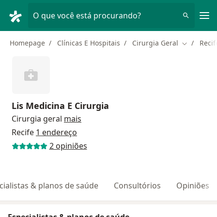
Men
O que você está procurando?
Homepage
Clínicas E Hospitais
Cirurgia Geral
Recif
Mudar de 
Lis Medicina E Cirurgia
Cirurgia geral
mais
Recife
1 endereço
2 opiniões
cialistas & planos de saúde
Consultórios
Opiniões
Especialistas & planos de saúde