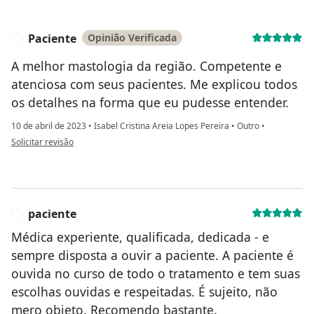
Paciente
Opinião Verificada
P
A melhor mastologia da região. Competente e
atenciosa com seus pacientes. Me explicou todos
os detalhes na forma que eu pudesse entender.
10 de abril de 2023
•
Isabel Cristina Areia Lopes Pereira
•
Outro
•
na opinião do utilizador Paciente
Solicitar revisão
paciente
P
Médica experiente, qualificada, dedicada - e
sempre disposta a ouvir a paciente. A paciente é
ouvida no curso de todo o tratamento e tem suas
escolhas ouvidas e respeitadas. É sujeito, não
mero objeto. Recomendo bastante.