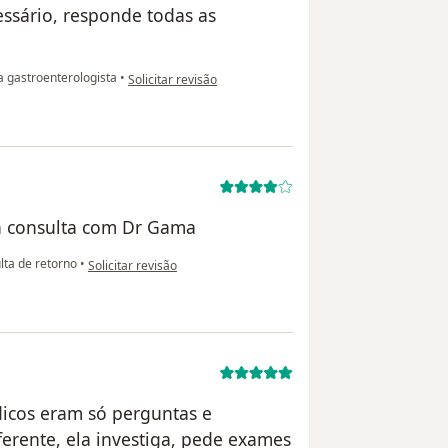
essário, responde todas as
na opinião do utilizador Paciente
 gastroenterologista
•
Solicitar revisão
a consulta com Dr Gama
na opinião do utilizador Ótimo
ta de retorno
•
Solicitar revisão
dicos eram só perguntas e
ferente, ela investiga, pede exames