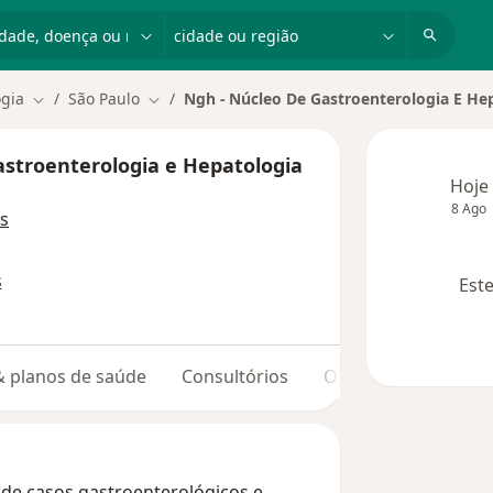
dade, doença ou nome
cidade ou região
ogia
São Paulo
Ngh - Núcleo De Gastroenterologia E He
Mudar de cidade
Mudar de cidade
stroenterologia e Hepatologia
Hoje
8 Ago
s
s
Este
 & planos de saúde
Consultórios
Opiniões
de casos gastroenterológicos e