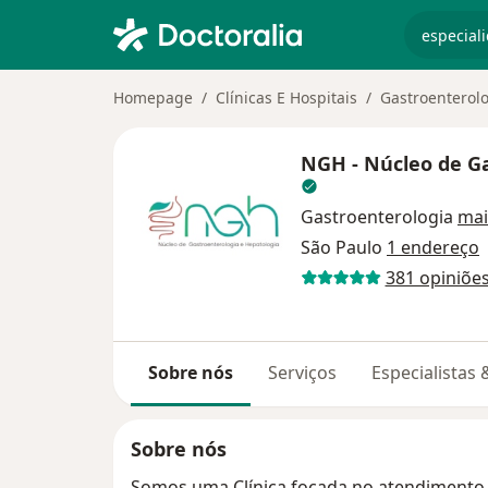
especiali
Homepage
Clínicas E Hospitais
Gastroenterol
NGH - Núcleo de Ga
Gastroenterologia
mai
São Paulo
1 endereço
381 opiniõe
Sobre nós
Serviços
Especialistas
Sobre nós
Somos uma Clínica focada no atendimento 