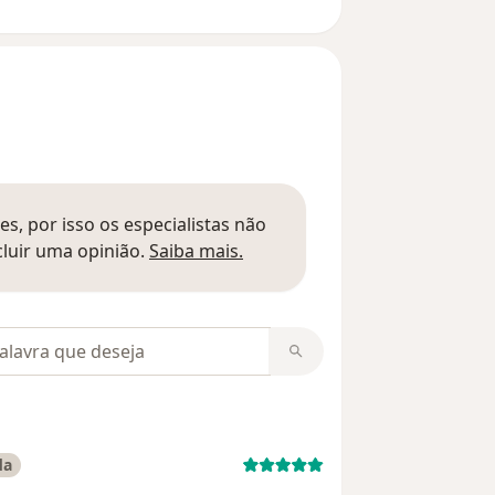
s, por isso os especialistas não
Saber mais sobre pareceres
luir uma opinião.
Saiba mais.
m opiniões
da