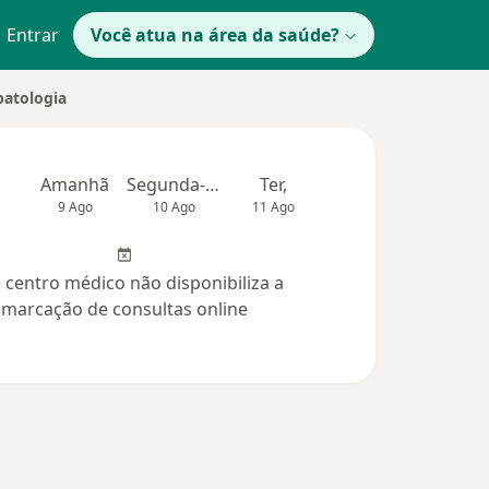
Entrar
Você atua na área da saúde?
patologia
Amanhã
Segunda-feira
Ter,
Qua
Qui,
9 Ago
10 Ago
11 Ago
12 Ago
13 Ag
 centro médico não disponibiliza a
marcação de consultas online