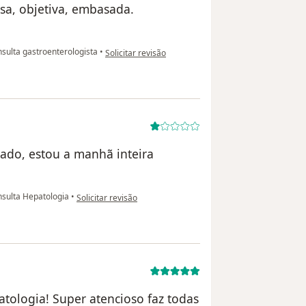
osa, objetiva, embasada.
na opinião do utilizador Rafael Julio de Paulo
sulta gastroenterologista
•
Solicitar revisão
sado, estou a manhã inteira
na opinião do utilizador CG
sulta Hepatologia
•
Solicitar revisão
tologia! Super atencioso faz todas