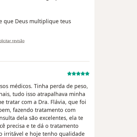
 e que Deus multiplique teus
a opinião do utilizador Alonso Menezes
olicitar revisão
ersos médicos. Tinha perda de peso,
ais, tudo isso atrapalhava minha
 tratar com a Dra. Flávia, que foi
 bem, fazendo tratamento com
sulta dela são excelentes, ela te
ê precisa e te dá o tratamento
 irritável e hoje tenho qualidade