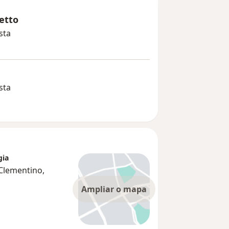
etto
sta
sta
gia
 Clementino,
Ampliar o mapa