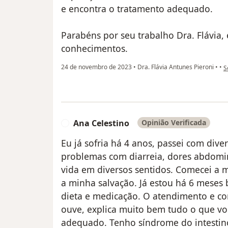
e encontra o tratamento adequado.
Parabéns por seu trabalho Dra. Flávia,
conhecimentos.
n
24 de novembro de 2023
•
Dra. Flávia Antunes Pieroni
•
•
S
Ana Celestino
Opinião Verificada
A
Eu já sofria há 4 anos, passei com div
problemas com diarreia, dores abdomin
vida em diversos sentidos. Comecei a me
a minha salvação. Já estou há 6 meses
dieta e medicação. O atendimento e con
ouve, explica muito bem tudo o que voc
adequado. Tenho síndrome do intestino