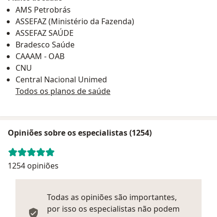
massa muscular )Tratamento da osteoporose com
AMS Petrobrás
complicações como fraturas e de outras doenças
ASSEFAZ (Ministério da Fazenda)
secundarias, por exemplo
hiperparatireoidismo
,
ASSEFAZ SAÚDE
osteocondrodistrofia renal
, uso de medicações,
Bradesco Saúde
etc.Tratamento não operatório e operatório de
CAAAM - OAB
FRATURASTratamentos ortopédicosExames
CNU
densitométrico para controle da obesidade e da
Central Nacional Unimed
massa muscular ( sarcopenia)
Todos os planos de saúde
Opiniões sobre os especialistas (1254)
1254 opiniões
Todas as opiniões são importantes,
por isso os especialistas não podem