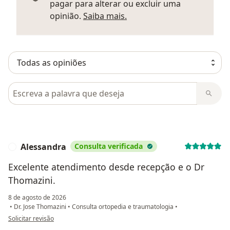
pagar para alterar ou excluir uma
Saber mais sobre parecer
opinião.
Saiba mais.
Pesquisar em opiniões
Alessandra
Consulta verificada
A
Excelente atendimento desde recepção e o Dr
Thomazini.
8 de agosto de 2026
•
Dr. Jose Thomazini
•
Consulta ortopedia e traumatologia
•
na opinião do utilizador Alessandra
Solicitar revisão