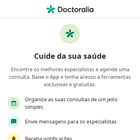
Men
Otorrinolaringologia • Brasília, Distrito Federal DF
Filtros
• 1
Convênio:
PAME
Clínicas de otorrinolaringologia que aceitam
Cuide da sua saúde
o plano de saúde PAME em Brasília
Encontre os melhores especialistas e agende uma
consulta. Baixe o App e tenha acesso a ferramentas
exclusivas e gratuitas.
Organize as suas consultas de um jeito
simples
Clinica Otorrino DF
Envie mensagens para os especialistas
Otorrino, Fonoaudiólogo, Médico do sono
669 opiniões
Receba notificações