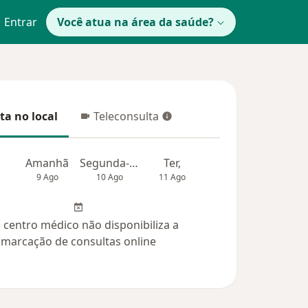
Entrar
Você atua na área da saúde?
ta no local
Teleconsulta
 no local
Teleconsulta
Amanhã
Segunda-feira
Ter,
Qua
Qui,
9 Ago
10 Ago
11 Ago
12 Ago
13 Ag
 centro médico não disponibiliza a
marcação de consultas online