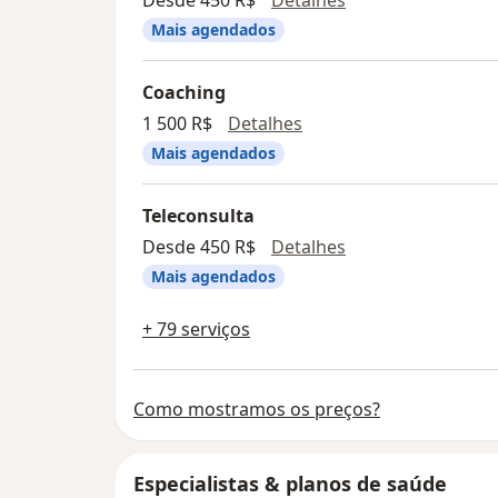
Desde 450 R$
Detalhes
Se você busca equilíbrio emocional, clareza
Mais agendados
Progressio Humano é o seu espaço de cui
Coaching
Agende sua sessão e comece hoje o seu p
Coaching
1 500 R$
Detalhes
Mais agendados
Teleconsulta
Teleconsulta
Desde 450 R$
Detalhes
Mais agendados
+ 79 serviços
Como mostramos os preços?
Especialistas & planos de saúde