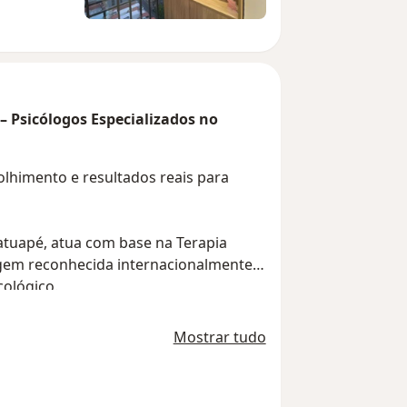
– Psicólogos Especializados no
lhimento e resultados reais para
Tatuapé, atua com base na Terapia
gem reconhecida internacionalmente
ológico.
 Por isso, todo o processo é
Mostrar tudo
nica e um olhar atento às suas
 tríade do pensar, sentir e agir,
entos, regular suas emoções e