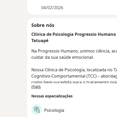
04/02/2026
Sobre nós
Clínica de Psicologia Progressio Humano 
Tatuapé
Na Progressio Humano, unimos ciência, aco
cuidar da sua saúde emocional.
Nossa Clínica de Psicologia, localizada no 
Cognitivo-Comportamental (TCC) – aborda
como bem-sucedida para o tratamento psic
Sobre nós
mais
Aqui, acreditamos que cada pessoa é única.
Nossas especializações
personalizado, conduzido com empatia, téc
necessidades e objetivos. Trabalhamos com a
Psicologia
ajudando você a compreender seus pensam