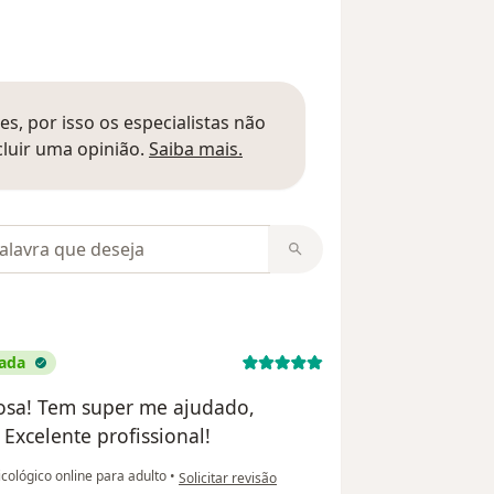
s, por isso os especialistas não
Saber mais sobre pareceres
luir uma opinião.
Saiba mais.
m opiniões
cada
osa! Tem super me ajudado,
xcelente profissional!
na opinião do utilizador Aline Oliveira Aragao
ológico online para adulto
•
Solicitar revisão