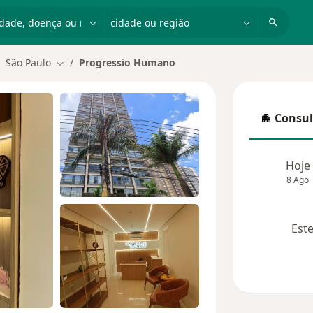
dade, doença ou nome
cidade ou região
São Paulo
Progressio Humano
ar de cidade
Mudar de cidade
Consul
Consulta
Hoje
8 Ago
Este