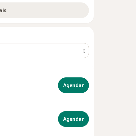
ais
Agendar
gia
Agendar