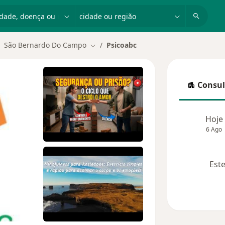
dade, doença ou nome
cidade ou região
São Bernardo Do Campo
Psicoabc
ar de cidade
Mudar de cidade
Consul
Consulta
Hoje
6 Ago
Este