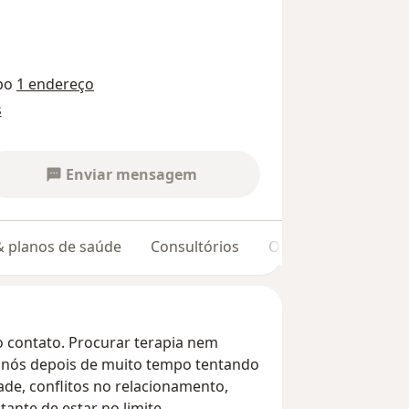
po
1 endereço
s
Enviar mensagem
 & planos de saúde
Consultórios
Opiniões
 contato. Procurar terapia nem
é nós depois de muito tempo tentando
ade, conflitos no relacionamento,
ante de estar no limite.