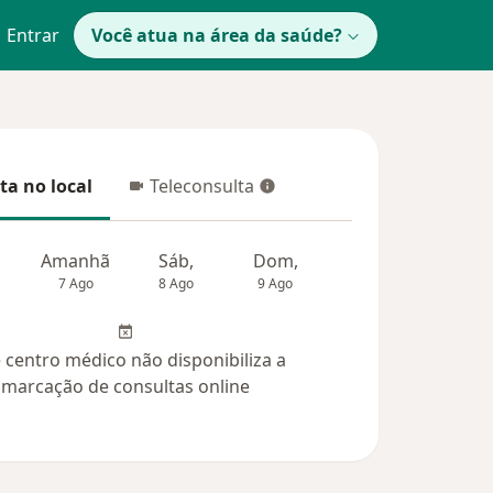
Entrar
Você atua na área da saúde?
ta no local
Teleconsulta
 no local
Teleconsulta
Amanhã
Sáb,
Dom,
Segunda-feira
Ter,
7 Ago
8 Ago
9 Ago
10 Ago
11 Ag
 centro médico não disponibiliza a
marcação de consultas online