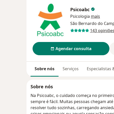
Psicoabc
Psicologia
mais
São Bernardo do Cam
143 opiniõe
Agendar consulta
Sobre nós
Serviços
Especialistas
Sobre nós
Na Psicoabc, o cuidado começa no primeiro
sempre é fácil. Muitas pessoas chegam at
resolver tudo sozinhas, carregando ansied
crises emocionais ou aquela sensação const