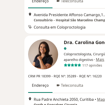
Endereço
Teleconsulta
Avenida Presidente Affonso Camargo,1
Consultório - Hospital São Marcelino Cham
Consulta em Coloproctologia
Dra. Carolina Gon
Coloproctologista, Cirurgi
·
Mais
aparelho digestivo
117 opiniões
CRM PR 18399
- RQE Nº: 35289
- RQE Nº: 16220
Endereço
Teleconsulta
Rua Padre Anchieta 2050, Curitiba
•
Map
Groth e Gonçalves Cirurgia