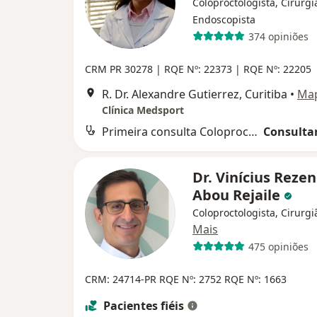
Coloproctologista, Cirurgi
Endoscopista
374 opiniões
CRM PR 30278 | RQE Nº: 22373 | RQE Nº: 22205
R. Dr. Alexandre Gutierrez, Curitiba
•
Ma
Clínica Medsport
Primeira consulta Coloproctologia
Consultar
Dr. Vinícius Reze
Abou Rejaile
Coloproctologista, Cirurgi
Mais
475 opiniões
CRM: 24714-PR
RQE Nº: 2752
RQE Nº: 1663
Pacientes fiéis