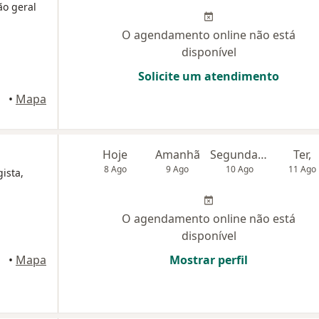
ão geral
O agendamento online não está
disponível
Solicite um atendimento
itiba
•
Mapa
Hoje
Amanhã
Segunda-feira
Ter,
8 Ago
9 Ago
10 Ago
11 Ago
ista,
O agendamento online não está
disponível
•
Mapa
Mostrar perfil