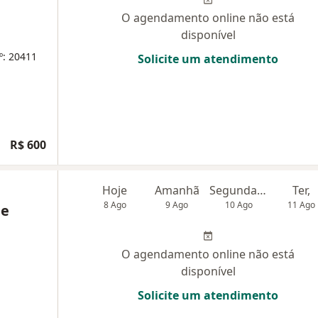
O agendamento online não está
disponível
º: 20411
Solicite um atendimento
R$ 600
Hoje
Amanhã
Segunda-feira
Ter,
8 Ago
9 Ago
10 Ago
11 Ago
de
O agendamento online não está
disponível
Solicite um atendimento