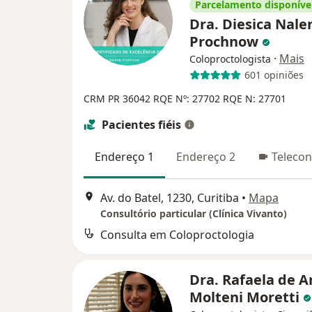
Parcelamento disponíve
Dra. Diesica Nale
Prochnow
·
Mais
Coloproctologista
601 opiniões
CRM PR 36042
RQE Nº: 27702
RQE N: 27701
Pacientes fiéis
Endereço 1
Endereço 2
Telecon
Av. do Batel, 1230, Curitiba
•
Mapa
Consultório particular (Clínica Vivanto)
Consulta em Coloproctologia
Dra. Rafaela de A
Molteni Moretti