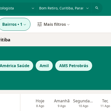
dade, doença ou nome
cidade ou região
Bairros
•
1
Mais filtros
itiba
 América Saúde
Amil
AMS Petrobrás
Hoje
Amanhã
Segunda-feira
Ter,
8 Ago
9 Ago
10 Ago
11 Ago