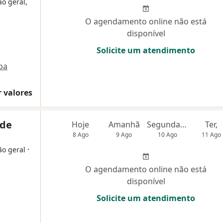
ão geral,
O agendamento online não está
disponível
Solicite um atendimento
pa
 valores
nde
Hoje
Amanhã
Segunda-feira
Ter,
8 Ago
9 Ago
10 Ago
11 Ago
·
ão geral
O agendamento online não está
disponível
Solicite um atendimento