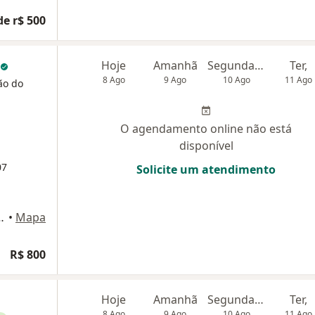
de r$ 500
Hoje
Amanhã
Segunda-feira
Ter,
8 Ago
9 Ago
10 Ago
11 Ago
ão do
O agendamento online não está
disponível
07
Solicite um atendimento
 3 - sala 511; Cabral, Curitiba
•
Mapa
R$ 800
Hoje
Amanhã
Segunda-feira
Ter,
8 Ago
9 Ago
10 Ago
11 Ago