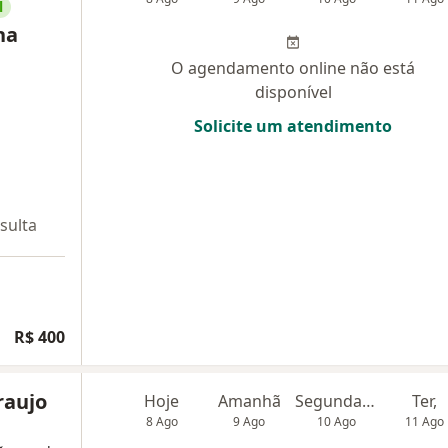
l
na
O agendamento online não está
disponível
Solicite um atendimento
sulta
R$ 400
raujo
Hoje
Amanhã
Segunda-feira
Ter,
8 Ago
9 Ago
10 Ago
11 Ago