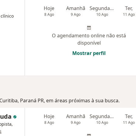
Hoje
Amanhã
Segunda-feira
Ter,
8 Ago
9 Ago
10 Ago
11 Ago
clínico
O agendamento online não está
disponível
Mostrar perfil
 Curitiba, Paraná PR, em áreas próximas à sua busca.
 Duda
Hoje
Amanhã
Segunda-feira
Ter,
8 Ago
9 Ago
10 Ago
11 Ago
opista,
s