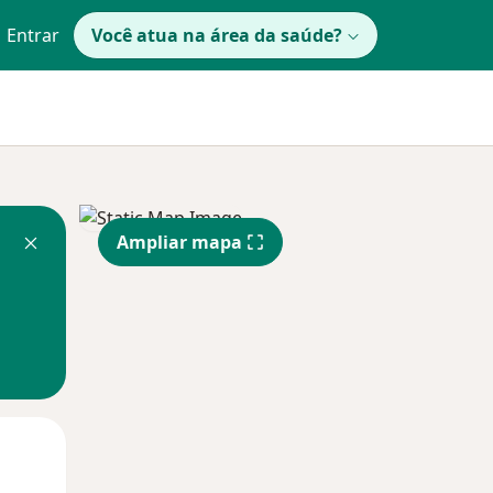
Entrar
Você atua na área da saúde?
Ampliar mapa
Qua
Qui,
Sex,
12 Ago
13 Ago
14 Ago