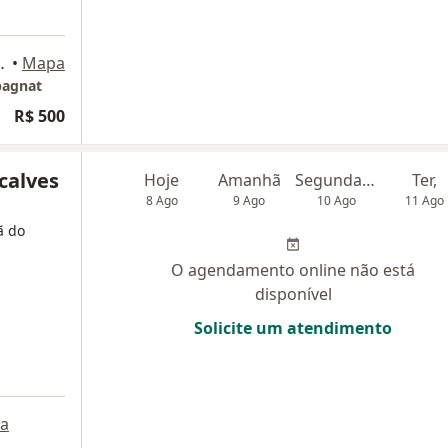
399 - 8⁰ andar, Curitiba
•
Mapa
pagnat
R$ 500
calves
Hoje
Amanhã
Segunda-feira
Ter,
8 Ago
9 Ago
10 Ago
11 Ago
ã do
O agendamento online não está
disponível
Solicite um atendimento
a