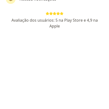
CRM PR 22961
RQE Nº: 15345
RQE Nº: 712
RQE Nº: 20411
Pacientes fiéis
Avaliação dos usuários: 5 na Play Store e 4,9 na
Rua Itupava 255, Curitiba
•
Mapa
Apple
Endoskope - Diagnósticos Endoscópicos
Aceita Sul América Saúde
Consulta em Coloproctologia
Esse especialista não oferece agendamento online para esse endereço.
Solicite um atendimento