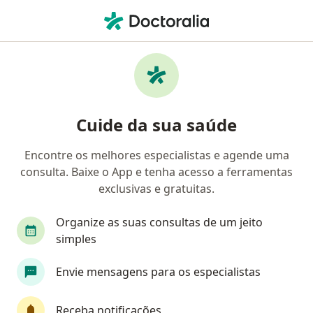
Men
Coloproctologista • Curitiba, Paraná PR
Filtros
Convênio:
Sul América Saúde
Coloproctologistas Sul América Saúde em
Cuide da sua saúde
Curitiba
Encontre os melhores especialistas e agende uma
consulta. Baixe o App e tenha acesso a ferramentas
exclusivas e gratuitas.
Organize as suas consultas de um jeito
simples
Dr. João Ricardo Duda
Envie mensagens para os especialistas
·
Mais
Coloproctologista, Endoscopista, Gastroenterologista
1130 opiniões
Receba notificações