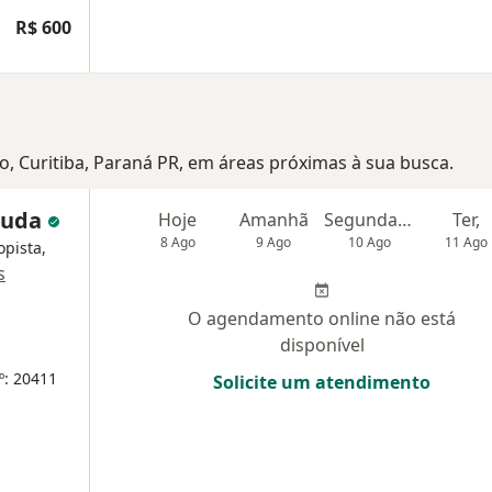
R$ 600
co, Curitiba, Paraná PR, em áreas próximas à sua busca.
 Duda
Hoje
Amanhã
Segunda-feira
Ter,
8 Ago
9 Ago
10 Ago
11 Ago
opista,
s
O agendamento online não está
disponível
º: 20411
Solicite um atendimento