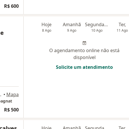
R$ 600
Hoje
Amanhã
Segunda-feira
Ter,
8 Ago
9 Ago
10 Ago
11 Ago
de
O agendamento online não está
disponível
Solicite um atendimento
399 - 8⁰ andar, Curitiba
•
Mapa
pagnat
R$ 500
calves
Hoje
Amanhã
Segunda-feira
Ter,