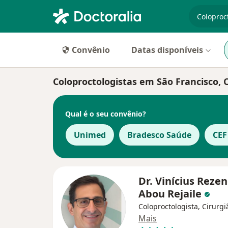
especiali
Convênio
Datas disponíveis
Coloproctologistas em São Francisco, C
Qual é o seu convênio?
Unimed
Bradesco Saúde
CEF
Dr. Vinícius Reze
Abou Rejaile
Coloproctologista, Cirurgi
Mais