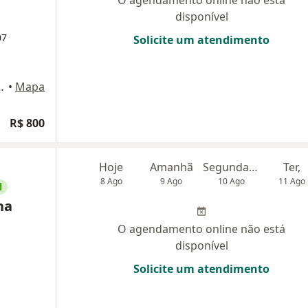
disponível
07
Solicite um atendimento
 3 - sala 511; Cabral, Curitiba
•
Mapa
R$ 800
Hoje
Amanhã
Segunda-feira
Ter,
8 Ago
9 Ago
10 Ago
11 Ago
l
na
O agendamento online não está
disponível
Solicite um atendimento