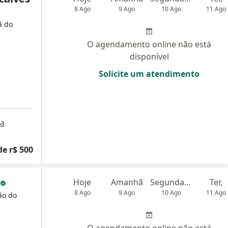
8 Ago
9 Ago
10 Ago
11 Ago
ã do
O agendamento online não está
disponível
Solicite um atendimento
a
de r$ 500
Hoje
Amanhã
Segunda-feira
Ter,
8 Ago
9 Ago
10 Ago
11 Ago
ão do
O agendamento online não está