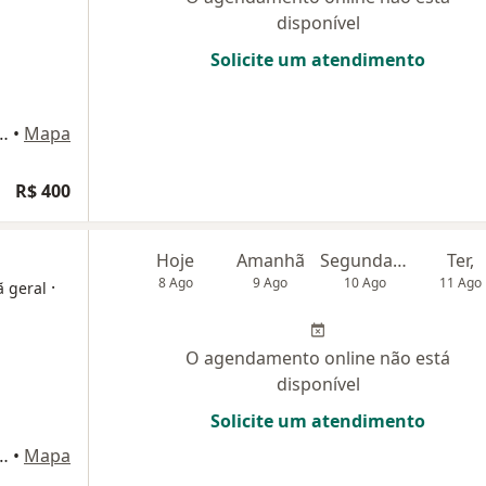
disponível
Solicite um atendimento
er Sobrinho, 270, Curitiba
•
Mapa
R$ 400
Hoje
Amanhã
Segunda-feira
Ter,
8 Ago
9 Ago
10 Ago
11 Ago
·
ã geral
O agendamento online não está
disponível
Solicite um atendimento
er Sobrinho, 270, Curitiba
•
Mapa