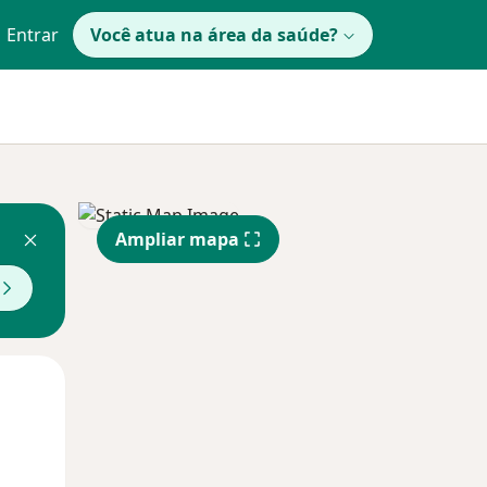
Entrar
Você atua na área da saúde?
Ampliar mapa
Qua
Qui,
Sex,
12 Ago
13 Ago
14 Ago