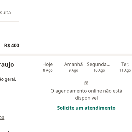
sulta
R$ 400
raujo
Hoje
Amanhã
Segunda-feira
Ter,
8 Ago
9 Ago
10 Ago
11 Ago
ão geral,
O agendamento online não está
disponível
Solicite um atendimento
pa