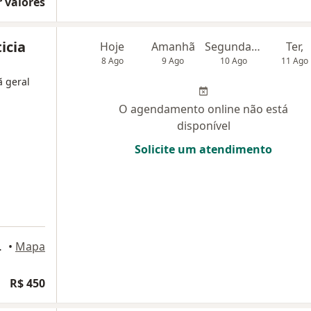
 valores
icia
Hoje
Amanhã
Segunda-feira
Ter,
8 Ago
9 Ago
10 Ago
11 Ago
ã geral
O agendamento online não está
disponível
Solicite um atendimento
6, Curitiba
•
Mapa
R$ 450