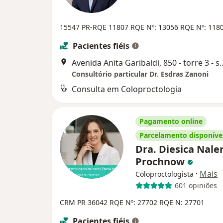
15547 PR-RQE 11807
RQE Nº: 13056
RQE Nº: 118
Pacientes fiéis
Avenida Anita Garibaldi, 850 - torre
Consultório particular Dr. Esdras Zanoni
Consulta em Coloproctologia
Pagamento online
Parcelamento disponíve
Dra. Diesica Nale
Prochnow
·
Mais
Coloproctologista
601 opiniões
CRM PR 36042
RQE Nº: 27702
RQE N: 27701
Pacientes fiéis