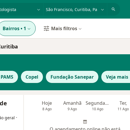
dade, doença ou nome
cidade ou região
Bairros
•
1
Mais filtros
uritiba
 PAMS
Copel
Fundação Sanepar
Veja mais
nde
Hoje
Amanhã
Segunda-feira
Ter,
8 Ago
9 Ago
10 Ago
11 Ago
·
ão geral
O agendamento online não está