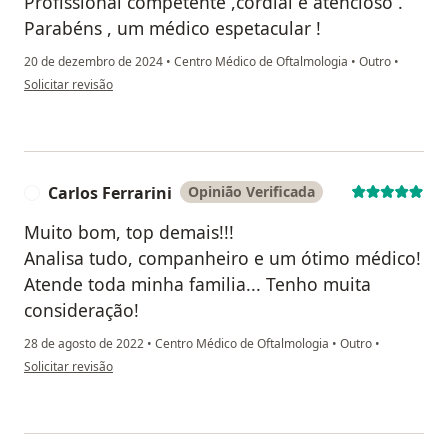
Profissional competente ,cordial e atencioso .
Parabéns , um médico espetacular !
20 de dezembro de 2024
•
Centro Médico de Oftalmologia
•
Outro
•
na opinião do utilizador Rinaldo José Armellini
Solicitar revisão
Carlos Ferrarini
Opinião Verificada
C
Muito bom, top demais!!!
Analisa tudo, companheiro e um ótimo médico!
Atende toda minha familia... Tenho muita
consideração!
28 de agosto de 2022
•
Centro Médico de Oftalmologia
•
Outro
•
na opinião do utilizador Carlos Ferrarini
Solicitar revisão