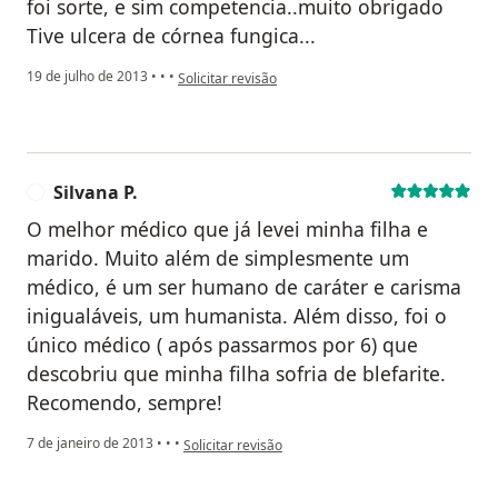
foi sorte, e sim competencia..muito obrigado
Tive ulcera de córnea fungica...
na opinião do utilizador paciente
19 de julho de 2013
•
•
•
Solicitar revisão
Silvana P.
S
O melhor médico que já levei minha filha e
marido. Muito além de simplesmente um
médico, é um ser humano de caráter e carisma
inigualáveis, um humanista. Além disso, foi o
único médico ( após passarmos por 6) que
descobriu que minha filha sofria de blefarite.
Recomendo, sempre!
na opinião do utilizador Silvana P.
7 de janeiro de 2013
•
•
•
Solicitar revisão