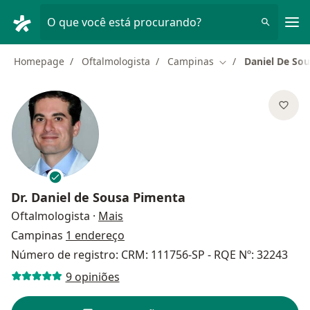
Men
O que você está procurando?
Homepage
Oftalmologista
Campinas
Daniel De So
Mudar de cidade
Dr.
Daniel de Sousa Pimenta
sobre as especializações
Oftalmologista
·
Mais
Campinas
1 endereço
Número de registro: CRM: 111756-SP - RQE Nº: 32243
9 opiniões