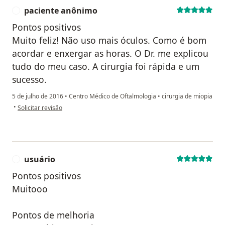
paciente anônimo
P
Pontos positivos
Muito feliz! Não uso mais óculos. Como é bom
acordar e enxergar as horas. O Dr. me explicou
tudo do meu caso. A cirurgia foi rápida e um
sucesso.
5 de julho de 2016
•
Centro Médico de Oftalmologia
•
cirurgia de miopia
na opinião do utilizador paciente anônimo
•
Solicitar revisão
usuário
U
Pontos positivos
Muitooo
Pontos de melhoria