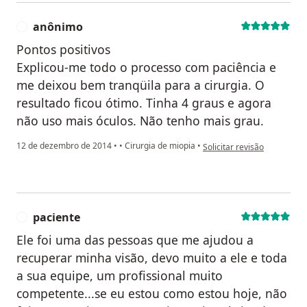
anônimo
A
Pontos positivos
Explicou-me todo o processo com paciência e
me deixou bem tranqüila para a cirurgia. O
resultado ficou ótimo. Tinha 4 graus e agora
não uso mais óculos. Não tenho mais grau.
na opinião do utilizador a
12 de dezembro de 2014
•
•
Cirurgia de miopia
•
Solicitar revisão
paciente
P
Ele foi uma das pessoas que me ajudou a
recuperar minha visão, devo muito a ele e toda
a sua equipe, um profissional muito
competente...se eu estou como estou hoje, não