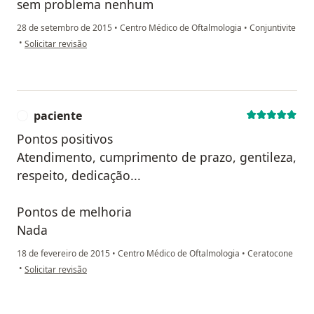
sem problema nenhum
28 de setembro de 2015
•
Centro Médico de Oftalmologia
•
Conjuntivite
na opinião do utilizador usuário
•
Solicitar revisão
paciente
P
Pontos positivos
Atendimento, cumprimento de prazo, gentileza,
respeito, dedicação...
Pontos de melhoria
Nada
18 de fevereiro de 2015
•
Centro Médico de Oftalmologia
•
Ceratocone
na opinião do utilizador paciente
•
Solicitar revisão