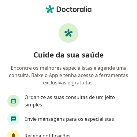
Men
Adaptação De Lente De Contato • Campinas, São Paulo SP
Filtros
• 1
Convênio
Mapa
Adaptação de Lente de Contato em
Cuide da sua saúde
Campinas: clínicas e especialistas
Encontre os melhores especialistas e agende uma
consulta. Baixe o App e tenha acesso a ferramentas
Qual especialização você está procurando?
exclusivas e gratuitas.
Oftalmologista
Dermatologista
Médico cl
Organize as suas consultas de um jeito
simples
Envie mensagens para os especialistas
Receba notificações