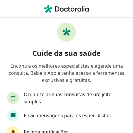
Men
Presbiopia • Campinas, São Paulo SP
Filtros
• 1
Convênio
Mapa
Profissionais com experiência Presbiopia,
Cuide da sua saúde
Campinas
Encontre os melhores especialistas e agende uma
consulta. Baixe o App e tenha acesso a ferramentas
Qual especialização você está procurando?
exclusivas e gratuitas.
Oftalmologista
Dermatologista
Angiolog
Organize as suas consultas de um jeito
simples
Envie mensagens para os especialistas
Receba notificações