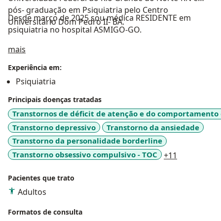
pós- graduação em Psiquiatria pelo Centro
Desde março de 2025 sou médica RESIDENTE em
Universitário Dom Pedro II- BA.
psiquiatria no hospital ASMIGO-GO.
Sobre mim
mais
Experiência em:
Psiquiatria
Principais doenças tratadas
Transtornos de déficit de atenção e do comportamento 
Transtorno depressivo
Transtorno da ansiedade
Transtorno da personalidade borderline
a11y_sr_mo
Transtorno obsessivo compulsivo - TOC
+11
Pacientes que trato
Adultos
Formatos de consulta