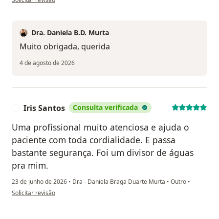
Dra. Daniela B.D. Murta
Muito obrigada, querida
4 de agosto de 2026
Iris Santos
Consulta verificada
I
Uma profissional muito atenciosa e ajuda o
paciente com toda cordialidade. E passa
bastante segurança. Foi um divisor de águas
pra mim.
23 de junho de 2026
•
Dra - Daniela Braga Duarte Murta
•
Outro
•
na opinião do utilizador Iris Santos
Solicitar revisão