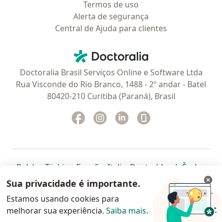
Termos de uso
Alerta de segurança
Central de Ajuda para clientes
Contato
Doctoralia - Homepage
Doctoralia Brasil Serviços Online e Software Ltda
Rua Visconde do Rio Branco, 1488 - 2º andar - Batel
80420-210 Curitiba (Paraná), Brasil
Facebook
abre num novo separador
Instagram
abre num novo separador
Linkedin
abre num novo separad
Glassdoor
abre num novo se
abre num novo separador
abre num novo separador
abre num novo separador
abre num novo separado
abre num n
abre
Polska
,
Türkiye
,
España
,
Italia
,
Deutschland
,
Česko
,
abre num novo separador
abre num novo separador
abre num novo separador
abre num novo separa
abre num no
abre n
Portugal
,
México
,
Chile
,
Brasil
,
Argentina
,
Perú
,
Sua privacidade é importante.
abre num novo separad
Colombia
Estamos usando cookies para
melhorar sua experiência.
www.doctoralia.com.br © 2026 - Agende agora sua
Saiba mais
.