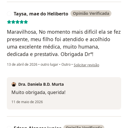
Taysa, mae do Heliberto
Opinião Verificada
T
Maravilhosa, No momento mais difícil ela se fez
presente, meu filho foi atendido e acolhido
uma excelente médica, muito humana,
dedicada e prestativa. Obrigada Drª!
na opinião do utilizador Taysa, ma
13 de abril de 2026
•
outro lugar
•
Outro
•
Solicitar revisão
Dra. Daniela B.D. Murta
Muito obrigada, querida!
11 de maio de 2026
Opinião Verificada