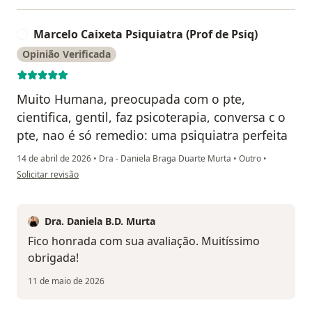
Marcelo Caixeta Psiquiatra (Prof de Psiq)
M
Opinião Verificada
Muito Humana, preocupada com o pte,
cientifica, gentil, faz psicoterapia, conversa c o
pte, nao é só remedio: uma psiquiatra perfeita
14 de abril de 2026
•
Dra - Daniela Braga Duarte Murta
•
Outro
•
na opinião do utilizador Marcelo Caixeta Psiquiatra (Prof de Psiq)
Solicitar revisão
Dra. Daniela B.D. Murta
Fico honrada com sua avaliação. Muitíssimo
obrigada!
11 de maio de 2026