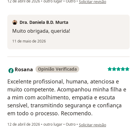
12 de abril de 2026
•
outro lugar
•
Outro
•
Solicitar revisão
Dra. Daniela B.D. Murta
Muito obrigada, querida!
11 de maio de 2026
Rosana
Opinião Verificada
R
Excelente profissional, humana, atenciosa e
muito competente. Acompanhou minha filha e
a mim com acolhimento, empatia e escuta
sensível, transmitindo segurança e confiança
em todo o processo. Recomendo.
na opinião do utilizador Rosana
12 de abril de 2026
•
outro lugar
•
Outro
•
Solicitar revisão