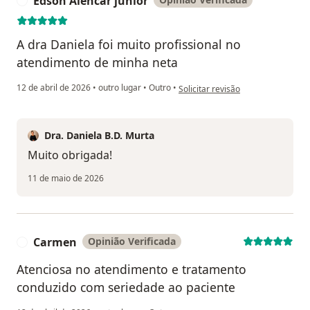
Edson Alencar junior
E
A dra Daniela foi muito profissional no
atendimento de minha neta
na opinião do utilizador Edson Ale
12 de abril de 2026
•
outro lugar
•
Outro
•
Solicitar revisão
Dra. Daniela B.D. Murta
Muito obrigada!
11 de maio de 2026
Carmen
Opinião Verificada
C
Atenciosa no atendimento e tratamento
conduzido com seriedade ao paciente
na opinião do utilizador Carmen