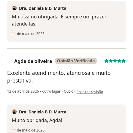
Dra. Daniela B.D. Murta
Muitíssimo obrigada. É sempre um prazer
atende-las!
11 de maio de 2026
Agda de oliveira
Opinião Verificada
A
Excelente atendimento, atenciosa e muito
prestativa.
na opinião do utilizador Agda de ol
12 de abril de 2026
•
outro lugar
•
Outro
•
Solicitar revisão
Dra. Daniela B.D. Murta
Muito obrigada, Agda!
11 de maio de 2026