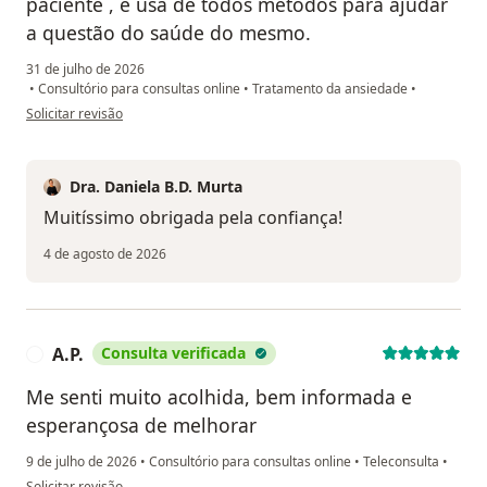
paciente , e usa de todos métodos para ajudar
a questão do saúde do mesmo.
31 de julho de 2026
•
Consultório para consultas online
•
Tratamento da ansiedade
•
na opinião do utilizador Njo
Solicitar revisão
Dra. Daniela B.D. Murta
Muitíssimo obrigada pela confiança!
4 de agosto de 2026
A.P.
Consulta verificada
A
Me senti muito acolhida, bem informada e
esperançosa de melhorar
9 de julho de 2026
•
Consultório para consultas online
•
Teleconsulta
•
na opinião do utilizador A.P.
Solicitar revisão