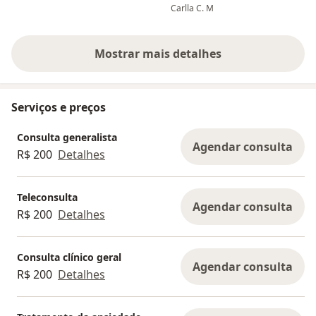
deixa o ambiente da conversa
todos métodos
Carlla C. M
muito tranquilo, agradável e passa
questão do s
total segurança. Amei!
Mostrar mais detalhes
sobre a experiência
Serviços e preços
Consulta generalista
Agendar consulta
R$ 200
Detalhes
Teleconsulta
Agendar consulta
R$ 200
Detalhes
Consulta clínico geral
Agendar consulta
R$ 200
Detalhes