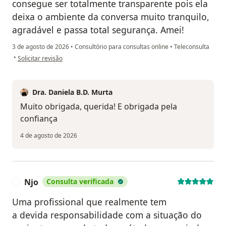
consegue ser totalmente transparente pois ela
deixa o ambiente da conversa muito tranquilo,
agradável e passa total segurança. Amei!
3 de agosto de 2026
•
Consultório para consultas online
•
Teleconsulta
na opinião do utilizador Carlla C. M
•
Solicitar revisão
Dra. Daniela B.D. Murta
Muito obrigada, querida! E obrigada pela
confiança
4 de agosto de 2026
Njo
Consulta verificada
N
Uma profissional que realmente tem
a devida responsabilidade com a situação do