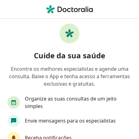
Men
Consulta Generalista • Goiânia, Goiás GO
Filtros
• 1
Convênio
Mapa
Consulta generalista em Goiânia: clínicas e
Cuide da sua saúde
especialistas
Encontre os melhores especialistas e agende uma
consulta. Baixe o App e tenha acesso a ferramentas
Qual especialização você está procurando?
exclusivas e gratuitas.
Generalista
Psiquiatra
Médico clínico ger
Organize as suas consultas de um jeito
simples
Envie mensagens para os especialistas
Receba notificações