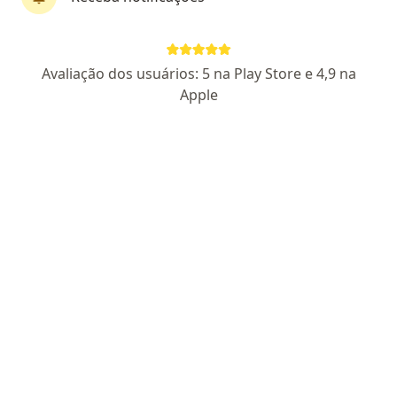
Pagamento online
Parcelamento disponível
Avaliação dos usuários: 5 na Play Store e 4,9 na
Dra. Kárita Bravo
Apple
·
Mais
Médica clínica geral
35 opiniões
CRM GO 38533
Endereço 1
Endereço 2
Endereço 3
Rua C-196 100, Goiânia
•
Mapa
Dra Kárita Bravo
Consulta generalista
a partir de r$ 350
Esse especialista não oferece agendamento online para esse endereço.
Solicite um atendimento