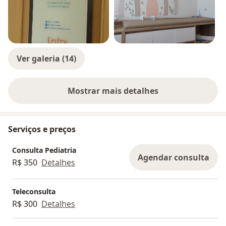
Quanto ao pagamento, emito recibo para reembolso
do convênio e aceito PIX, cartão ou dinheiro.
Será um prazer atendê-los.
Abraço.
Ver galeria (14)
Mostrar mais detalhes
sobre a experiência
Serviços e preços
Consulta Pediatria
Agendar consulta
R$ 350
Detalhes
Teleconsulta
R$ 300
Detalhes