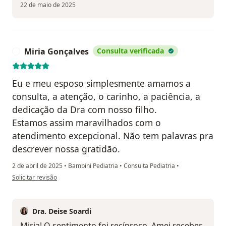
22 de maio de 2025
Miria Gonçalves
Consulta verificada
M
Eu e meu esposo simplesmente amamos a
consulta, a atenção, o carinho, a paciência, a
dedicação da Dra com nosso filho.
Estamos assim maravilhados com o
atendimento excepcional. Não tem palavras pra
descrever nossa gratidão.
2 de abril de 2025
•
Bambini Pediatria
•
Consulta Pediatria
•
na opinião do utilizador Miria Gonçalves
Solicitar revisão
Dra. Deise Soardi
Miria! O sentimento foi recíproco. Amei receber