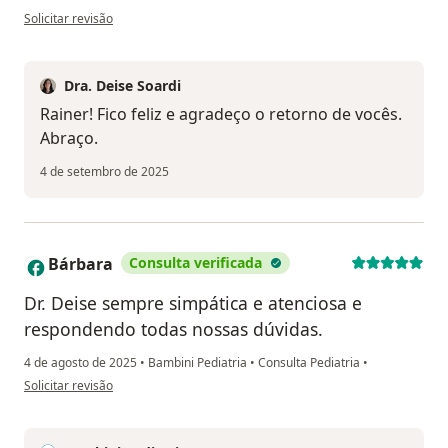
na opinião do utilizador Rainer Loss
Solicitar revisão
Dra. Deise Soardi
Rainer! Fico feliz e agradeço o retorno de vocês.
Abraço.
4 de setembro de 2025
Bárbara
Consulta verificada
B
Dr. Deise sempre simpática e atenciosa e
respondendo todas nossas dúvidas.
4 de agosto de 2025
•
Bambini Pediatria
•
Consulta Pediatria
•
na opinião do utilizador Bárbara
Solicitar revisão