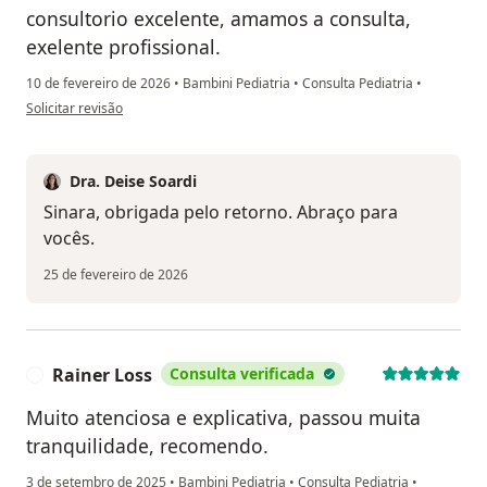
consultorio excelente, amamos a consulta,
exelente profissional.
10 de fevereiro de 2026
•
Bambini Pediatria
•
Consulta Pediatria
•
na opinião do utilizador Sinara Rodrigues
Solicitar revisão
Dra. Deise Soardi
Sinara, obrigada pelo retorno. Abraço para
vocês.
25 de fevereiro de 2026
Rainer Loss
Consulta verificada
R
Muito atenciosa e explicativa, passou muita
tranquilidade, recomendo.
3 de setembro de 2025
•
Bambini Pediatria
•
Consulta Pediatria
•