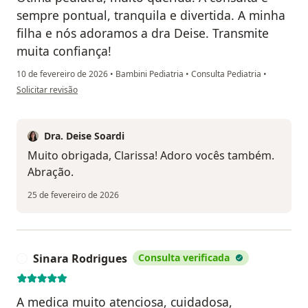
sempre pontual, tranquila e divertida. A minha
filha e nós adoramos a dra Deise. Transmite
muita confiança!
10 de fevereiro de 2026
•
Bambini Pediatria
•
Consulta Pediatria
•
na opinião do utilizador Clarissa
Solicitar revisão
Dra. Deise Soardi
Muito obrigada, Clarissa! Adoro vocês também.
Abração.
25 de fevereiro de 2026
Sinara Rodrigues
Consulta verificada
S
A medica muito atenciosa, cuidadosa,