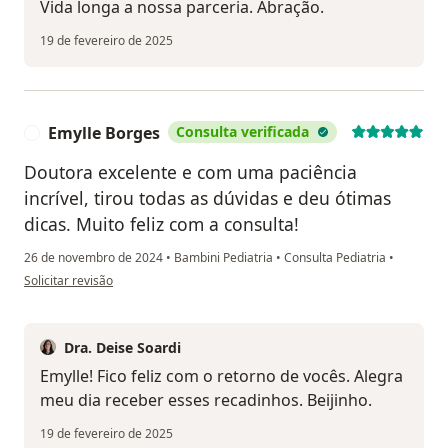
Vida longa a nossa parceria. Abração.
19 de fevereiro de 2025
Emylle Borges
Consulta verificada
E
Doutora excelente e com uma paciência
incrível, tirou todas as dúvidas e deu ótimas
dicas. Muito feliz com a consulta!
26 de novembro de 2024
•
Bambini Pediatria
•
Consulta Pediatria
•
na opinião do utilizador Emylle Borges
Solicitar revisão
Dra. Deise Soardi
Emylle! Fico feliz com o retorno de vocês. Alegra
meu dia receber esses recadinhos. Beijinho.
19 de fevereiro de 2025