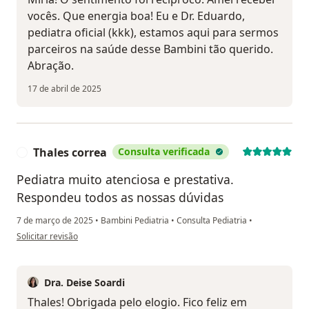
vocês. Que energia boa! Eu e Dr. Eduardo,
pediatra oficial (kkk), estamos aqui para sermos
parceiros na saúde desse Bambini tão querido.
Abração.
17 de abril de 2025
Thales correa
Consulta verificada
T
Pediatra muito atenciosa e prestativa.
Respondeu todos as nossas dúvidas
7 de março de 2025
•
Bambini Pediatria
•
Consulta Pediatria
•
na opinião do utilizador Thales correa
Solicitar revisão
Dra. Deise Soardi
Thales! Obrigada pelo elogio. Fico feliz em