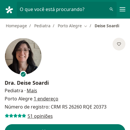
Men
O que você está procurando?
Homepage
Pediatra
Porto Alegre
Deise Soardi
Mudar de cidade
Dra.
Deise Soardi
sobre as especializações
Pediatra
·
Mais
Porto Alegre
1 endereço
Número de registro: CRM RS 26260 RQE 20373
51 opiniões