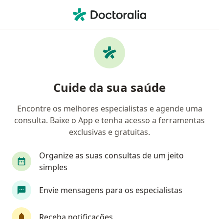
Men
Pediatra • Porto Alegre, Rio Grande do Sul RS
Filtros
Convênio:
Unimed
Pediatras Unimed em Porto Alegre
Cuide da sua saúde
Encontre os melhores especialistas e agende uma
consulta. Baixe o App e tenha acesso a ferramentas
exclusivas e gratuitas.
Organize as suas consultas de um jeito
simples
First Class
Envie mensagens para os especialistas
Dra. Janine Santos Muller
·
Mais
Pediatra
Receba notificações
110 opiniões