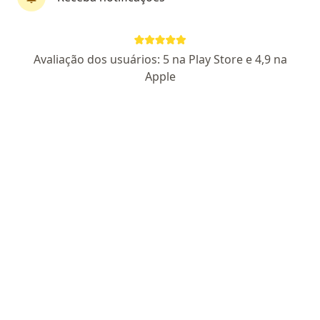
CRM RS 8132
RQE 402
Pacientes fiéis
R. André Puente, 226, Porto Alegre
•
Mapa
Avaliação dos usuários: 5 na Play Store e 4,9 na
Gerda Koch
Apple
Aceita Cassi
Consulta Pediatria
Esse especialista não oferece agendamento online para esse endereço.
Solicite um atendimento