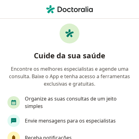
Men
Pediatra • Porto Alegre, Rio Grande do Sul RS
Filtros
Convênio:
Cassi
Ma
Pediatras Cassi em Porto Alegre
Cuide da sua saúde
Encontre os melhores especialistas e agende uma
consulta. Baixe o App e tenha acesso a ferramentas
exclusivas e gratuitas.
Organize as suas consultas de um jeito
simples
Dra. Gerda Koch
Envie mensagens para os especialistas
Pediatra
218 opiniões
Receba notificações