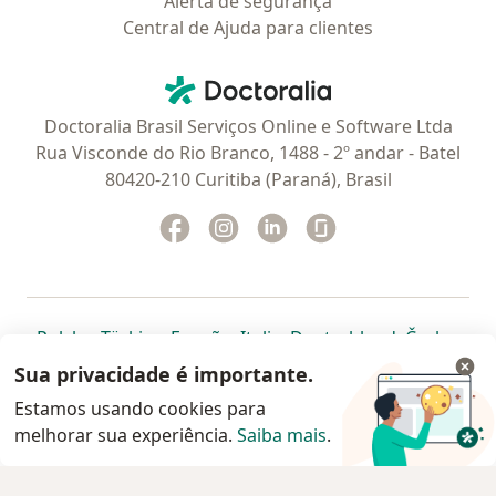
Alerta de segurança
Central de Ajuda para clientes
Contato
Doctoralia - Homepage
Doctoralia Brasil Serviços Online e Software Ltda
Rua Visconde do Rio Branco, 1488 - 2º andar - Batel
80420-210 Curitiba (Paraná), Brasil
Facebook
abre num novo separador
Instagram
abre num novo separador
Linkedin
abre num novo separad
Glassdoor
abre num novo se
abre num novo separador
abre num novo separador
abre num novo separador
abre num novo separado
abre num n
abre
Polska
,
Türkiye
,
España
,
Italia
,
Deutschland
,
Česko
,
abre num novo separador
abre num novo separador
abre num novo separador
abre num novo separa
abre num no
abre n
Portugal
,
México
,
Chile
,
Brasil
,
Argentina
,
Perú
,
Sua privacidade é importante.
abre num novo separad
Colombia
Estamos usando cookies para
melhorar sua experiência.
www.doctoralia.com.br © 2026 - Agende agora sua
Saiba mais
.
consulta