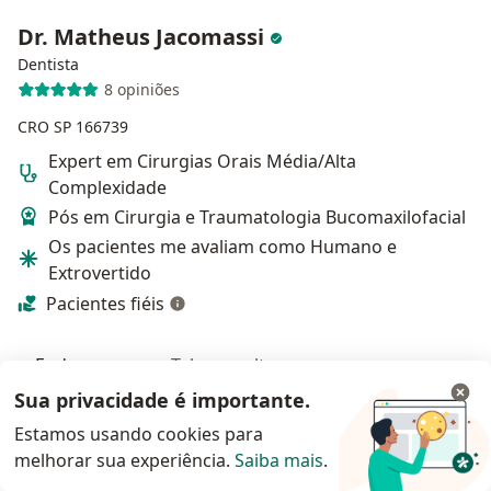
Dr. Matheus Jacomassi
Dentista
8 opiniões
CRO SP 166739
Expert em Cirurgias Orais Média/Alta
Complexidade
Pós em Cirurgia e Traumatologia Bucomaxilofacial
Os pacientes me avaliam como Humano e
Extrovertido
Pacientes fiéis
Endereço
Teleconsulta
Sua privacidade é importante.
Rua Barão de Jaguara, 655 - Sala 111, Campinas
•
Mapa
Estamos usando cookies para
Consultório - Dr. Matheus Jacomassi
melhorar sua experiência.
Saiba mais
.
Consulta Odontológica
R$ 250