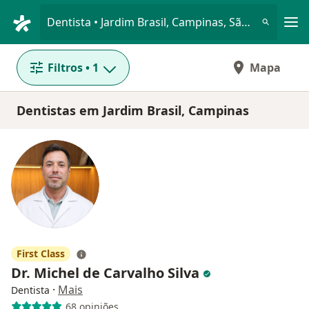
Men
Dentista • Jardim Brasil, Campinas, São Paulo SP
Filtros
• 1
Mapa
Dentistas em Jardim Brasil, Campinas
First Class
Dr. Michel de Carvalho Silva
·
Mais
Dentista
68 opiniões