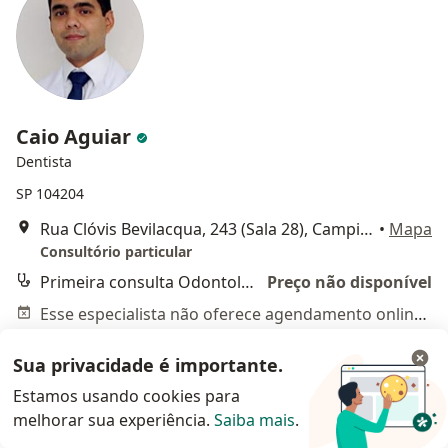
Caio Aguiar
Dentista
SP 104204
Rua Clóvis Bevilacqua, 243 (Sala 28), Campinas
•
Mapa
Consultório particular
Primeira consulta Odontológica
Preço não disponível
Esse especialista não oferece agendamento online para esse endereço.
Solicite um atendimento
Sua privacidade é importante.
Estamos usando cookies para
melhorar sua experiência.
Saiba mais
.