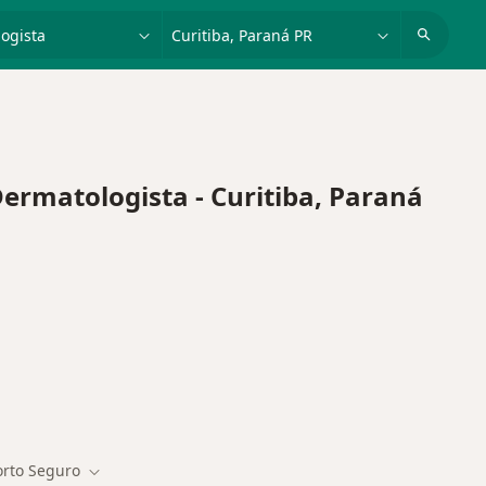
dade, doença ou nome
cidade ou região
matologista - Curitiba, Paraná
orto Seguro
de cidade
Mudar de cidade