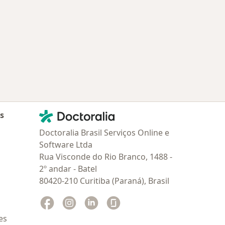
Contato
Doctoralia - Homepage
as
Doctoralia Brasil Serviços Online e
Software Ltda
Rua Visconde do Rio Branco, 1488 -
2º andar - Batel
80420-210 Curitiba (Paraná), Brasil
Facebook
abre num novo separador
Instagram
abre num novo separador
Linkedin
abre num novo separador
Glassdoor
abre num novo separador
es